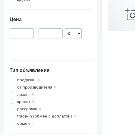
Словакия
Украина
Румыния
Цена
Австрия
–
Тип объявления
продажа
от производителя
лизинг
кредит
рассрочка
trade-in (обмен с доплатой)
обмен