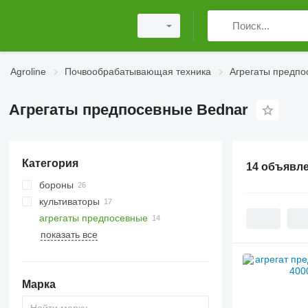
Agroline
Почвообрабатывающая техника
Агрегаты предпо
Агрегаты предпосевные Bednar
Категория
14 объявл
бороны
культиваторы
дисковые бороны
агрегаты предпосевные
пружинные бороны
показать все
ротационные бороны
мульчеры для трактора
шлейфовые бороны
бороны для конных арен
Марка