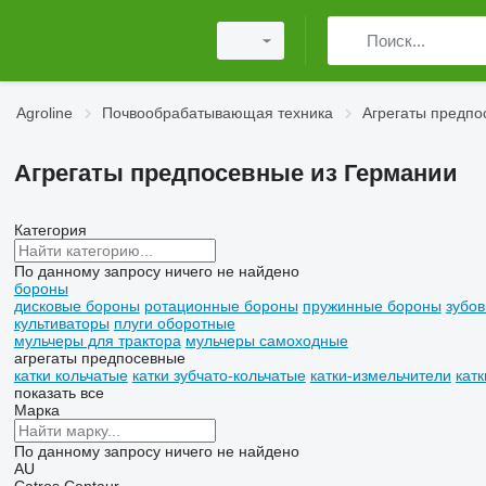
Agroline
Почвообрабатывающая техника
Агрегаты предпо
Агрегаты предпосевные из Германии
Категория
По данному запросу ничего не найдено
бороны
дисковые бороны
ротационные бороны
пружинные бороны
зубо
культиваторы
плуги оборотные
мульчеры для трактора
мульчеры самоходные
агрегаты предпосевные
катки кольчатые
катки зубчато-кольчатые
катки-измельчители
катк
показать все
Марка
По данному запросу ничего не найдено
AU