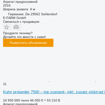
Агрегат предпосевной
2016
Ширина захвата
4 м
Германия, De-29562 Suhlendorf
E-FARM GmbH
Связаться с продавцом
Продаете технику?
Делайте это вместе с нами!
Разместить объявление
11
Kuhn prolander 7500 – top zustand– inkl. zusatz-stützrad
24 930 000 тенге
46 050 €
≈ 53 210 $
Агрегат предпосевной