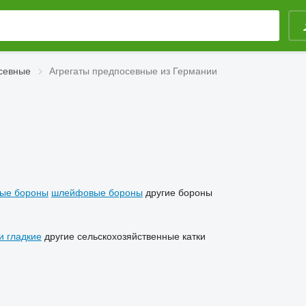
севные
Агрегаты предпосевные из Германии
вые бороны
шлейфовые бороны
другие бороны
и гладкие
другие сельскохозяйственные катки