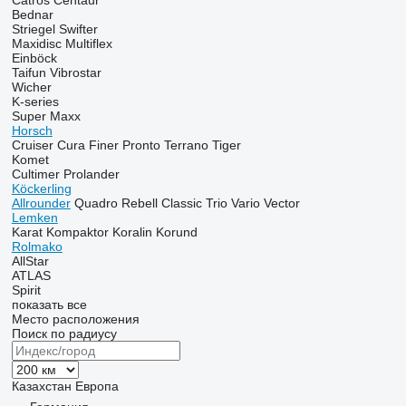
Catros
Centaur
Bednar
Striegel
Swifter
Maxidisc
Multiflex
Einböck
Taifun
Vibrostar
Wicher
K-series
Super Maxx
Horsch
Cruiser
Cura
Finer
Pronto
Terrano
Tiger
Komet
Cultimer
Prolander
Köckerling
Allrounder
Quadro
Rebell Classic
Trio
Vario
Vector
Lemken
Karat
Kompaktor
Koralin
Korund
Rolmako
AllStar
ATLAS
Spirit
показать все
Место расположения
Поиск по радиусу
Казахстан
Европа