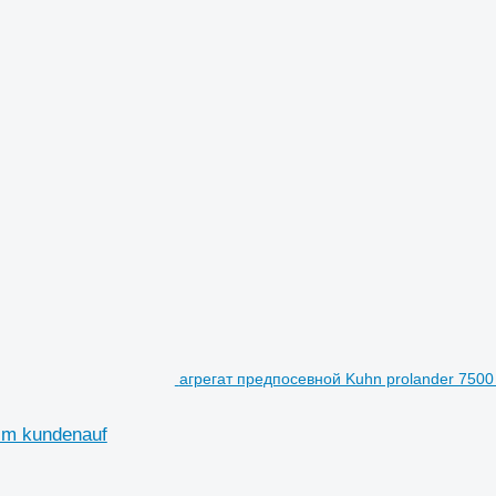
агрегат предпосевной Kuhn prolander 7500 –
 im kundenauf