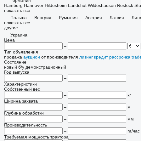
Германия
Hamburg
Hannover
Hildesheim
Landshut
Wildeshausen
Rostock
Stu
показать все
Польша
Венгрия
Румыния
Австрия
Латвия
Лит
показать все
другие
Украина
Цена
–
Тип объявления
продажа
аукцион
от производителя
лизинг
кредит
рассрочка
trad
Состояние
новый
б/у
демонстрационный
Год выпуска
–
Характеристики
Собственный вес
–
кг
Ширина захвата
–
м
Глубина обработки
–
мм
Производительность
–
га/час
Требуемая мощность трактора