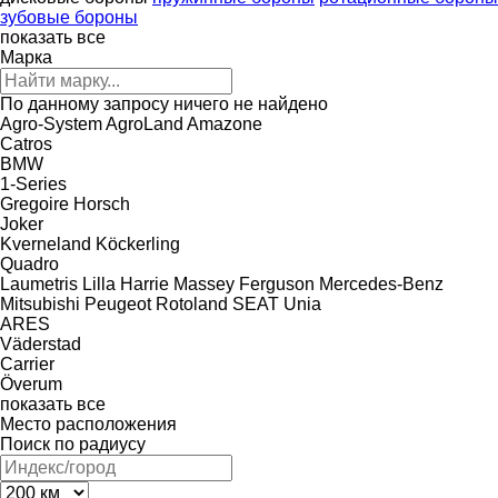
зубовые бороны
показать все
Марка
По данному запросу ничего не найдено
Agro-System
AgroLand
Amazone
Catros
BMW
1-Series
Gregoire
Horsch
Joker
Kverneland
Köckerling
Quadro
Laumetris
Lilla Harrie
Massey Ferguson
Mercedes-Benz
Mitsubishi
Peugeot
Rotoland
SEAT
Unia
ARES
Väderstad
Carrier
Överum
показать все
Место расположения
Поиск по радиусу