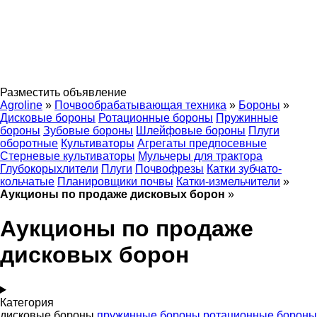
Разместить объявление
Agroline
»
Почвообрабатывающая техника
»
Бороны
»
Дисковые бороны
Ротационные бороны
Пружинные
бороны
Зубовые бороны
Шлейфовые бороны
Плуги
оборотные
Культиваторы
Агрегаты предпосевные
Стерневые культиваторы
Мульчеры для трактора
Глубокорыхлители
Плуги
Почвофрезы
Катки зубчато-
кольчатые
Планировщики почвы
Катки-измельчители
»
Аукционы по продаже дисковых борон
»
Аукционы по продаже
дисковых борон
Категория
дисковые бороны
пружинные бороны
ротационные бороны