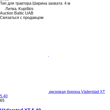
Тип
для трактора
Ширина захвата
4 м
Литва, Kupiškis
Auction Baltic UAB
Связаться с продавцом
дисковая борона Väderstad XT
5.40
65