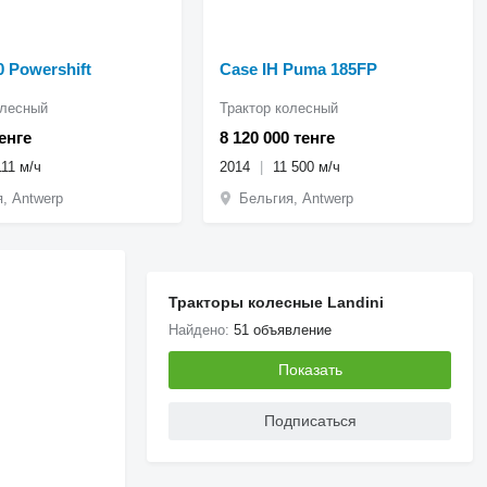
0 Powershift
Case IH Puma 185FP
олесный
Трактор колесный
енге
8 120 000 тенге
111 м/ч
2014
11 500 м/ч
, Antwerp
Бельгия, Antwerp
Тракторы колесные Landini
Найдено:
51 объявление
Показать
Подписаться