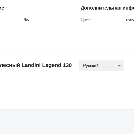
ие
Дополнительная инф
:
б/у
Цвет:
гол
есный Landini Legend 130
Русский