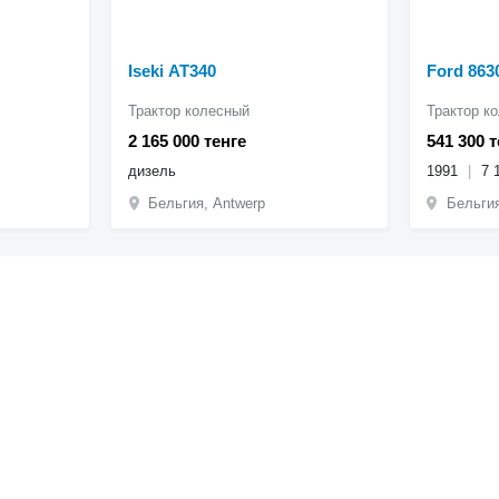
Iseki AT340
Ford 863
Трактор колесный
Трактор к
2 165 000 тенге
541 300 т
дизель
1991
7 
Бельгия, Antwerp
Бельгия