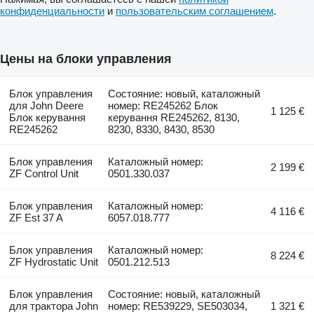
конфиденциальности
и
пользовательским соглашением
.
Цены на блоки управления
Блок управления
Состояние: новый, каталожный
для John Deere
номер: RE245262 Блок
1 125 €
Блок керування
керування RE245262, 8130,
RE245262
8230, 8330, 8430, 8530
Блок управления
Каталожный номер:
2 199 €
ZF Control Unit
0501.330.037
Блок управления
Каталожный номер:
4 116 €
ZF Est 37 A
6057.018.777
Блок управления
Каталожный номер:
8 224 €
ZF Hydrostatic Unit
0501.212.513
Блок управления
Состояние: новый, каталожный
для трактора John
номер: RE539229, SE503034,
1 321 €