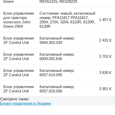
Deere
RE551415, RE539229
Блок управления
Состояние: новый, каталожный
для трактора
номер: PFA11817 PFA11817,
1 457 €
колесного John
2904, 2704, 3204, 6110R, 6120R,
Deere 2904
6130R
Блок управления
Каталожный номер:
2 431 €
ZF Control Unit
5840.303.039
Блок управления
Каталожный номер:
3 702 €
ZF Control Unit
6009.092.636
Блок управления
Каталожный номер:
3 830 €
ZF Control Unit
6057.014.095
Блок управления
Каталожный номер:
3 951 €
ZF Control Unit
6057.018.056
Смотрите также
Блоки управления в Украине