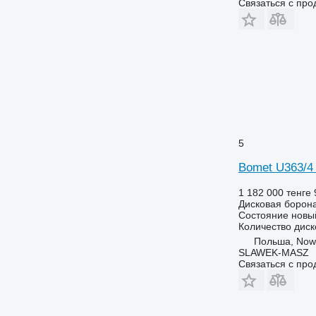
Связаться с пр
5
Bomet U363/4
1 182 000 тенге
Дисковая борон
Состояние
новы
Количество диск
Польша, Now
SLAWEK-MASZ
Связаться с пр