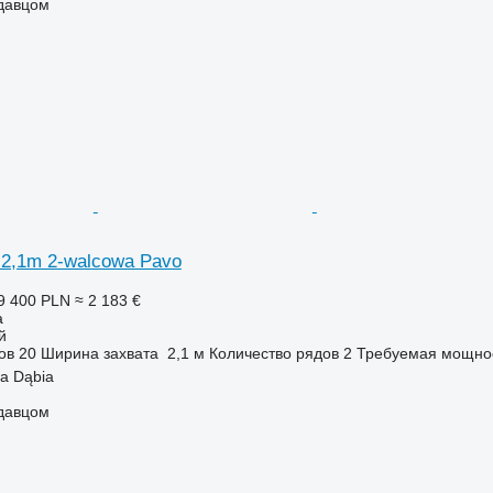
одавцом
 2,1m 2-walcowa Pavo
9 400 PLN
≈ 2 183 €
а
й
ов
20
Ширина захвата
2,1 м
Количество рядов
2
Требуемая мощнос
a Dąbia
одавцом