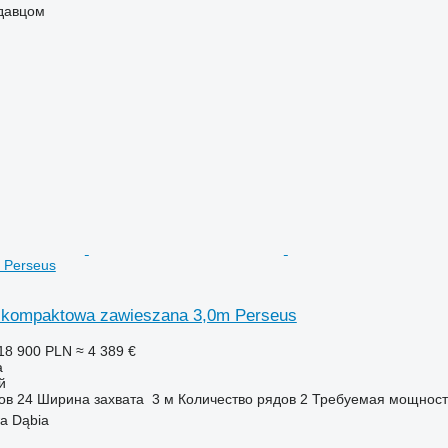
одавцом
 Perseus
 kompaktowa zawieszana 3,0m Perseus
18 900 PLN
≈ 4 389 €
а
й
ов
24
Ширина захвата
3 м
Количество рядов
2
Требуемая мощност
a Dąbia