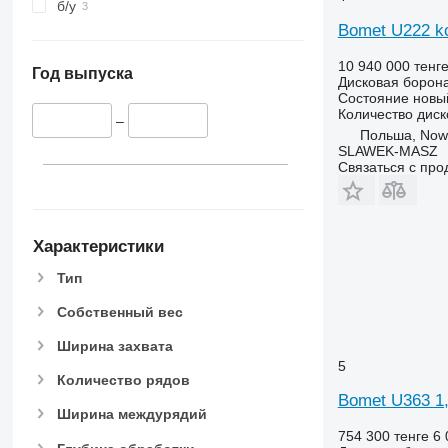
б/у
Bomet U222 k
10 940 000 тенг
Год выпуска
Дисковая борон
Состояние
новы
Количество диск
–
Польша, Now
SLAWEK-MASZ
Связаться с пр
Характеристики
Тип
Собственный вес
Ширина захвата
5
Количество рядов
Bomet U363 1
Ширина междурядий
754 300 тенге
6 