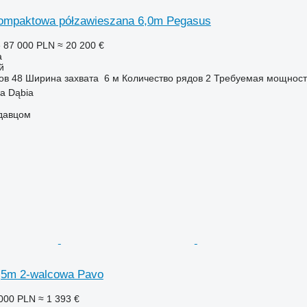
ompaktowa półzawieszana 6,0m Pegasus
е
87 000 PLN
≈ 20 200 €
а
й
ов
48
Ширина захвата
6 м
Количество рядов
2
Требуемая мощност
a Dąbia
одавцом
,5m 2-walcowa Pavo
000 PLN
≈ 1 393 €