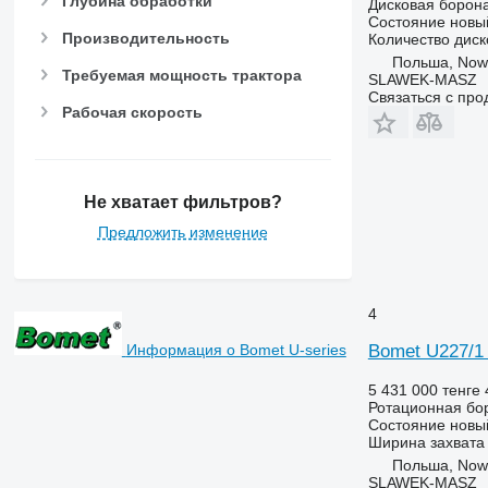
Глубина обработки
Дисковая борон
Состояние
новы
Производительность
Количество диск
Польша, Now
Требуемая мощность трактора
SLAWEK-MASZ
Связаться с пр
Рабочая скорость
Не хватает фильтров?
Предложить изменение
4
Bomet U227/1 
Информация о Bomet U-series
5 431 000 тенге
Ротационная бо
Состояние
новы
Ширина захвата
Польша, Now
SLAWEK-MASZ