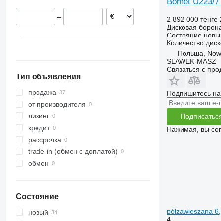
Bomet U223/7
–
2 892 000 тенге
Дисковая борон
Состояние
новы
Количество диск
Польша, Now
SLAWEK-MASZ
Связаться с пр
Тип объявления
продажа
Подпишитесь на
от производителя
лизинг
Подписатьс
кредит
Нажимая, вы со
рассрочка
trade-in (обмен с доплатой)
обмен
Состояние
półzawieszana 6
новый
4