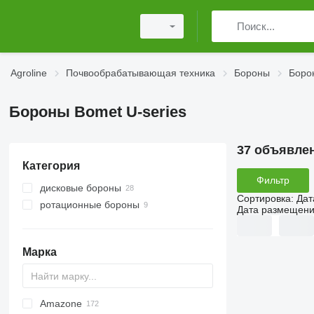
Agroline
Почвообрабатывающая техника
Бороны
Боро
Бороны Bomet U-series
37 объявле
Категория
Фильтр
дисковые бороны
Сортировка
:
Дат
ротационные бороны
Дата размещен
Марка
Amazone
Multivator
Disc-O-Mulch
Jaguar
AT30
8