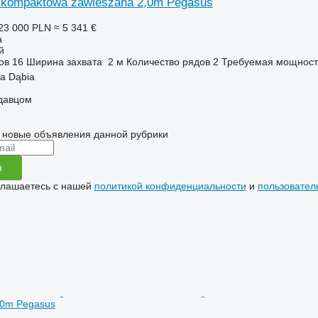
 kompaktowa zawieszana 2,0m Pegasus
23 000 PLN
≈ 5 341 €
а
й
ов
16
Ширина захвата
2 м
Количество рядов
2
Требуемая мощност
a Dąbia
одавцом
 новые объявления данной рубрики
я
глашаетесь с нашей
политикой конфиденциальности
и
пользовател
,0m Pegasus