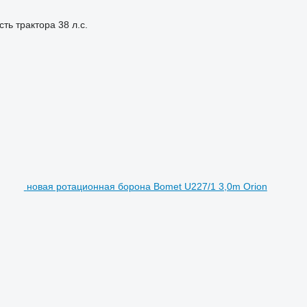
ть трактора
38 л.с.
новая ротационная борона Bomet U227/1 3,0m Orion