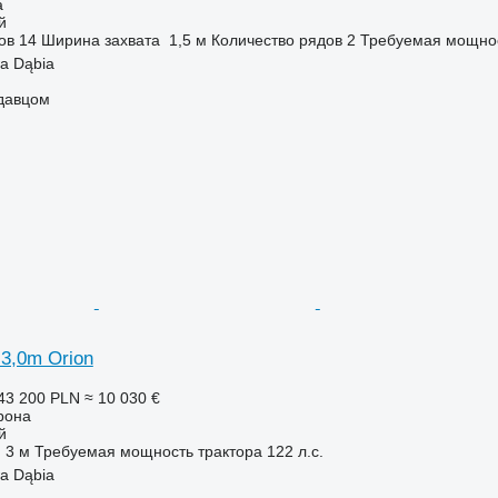
а
й
ов
14
Ширина захвата
1,5 м
Количество рядов
2
Требуемая мощнос
a Dąbia
одавцом
3,0m Orion
43 200 PLN
≈ 10 030 €
рона
й
3 м
Требуемая мощность трактора
122 л.с.
a Dąbia