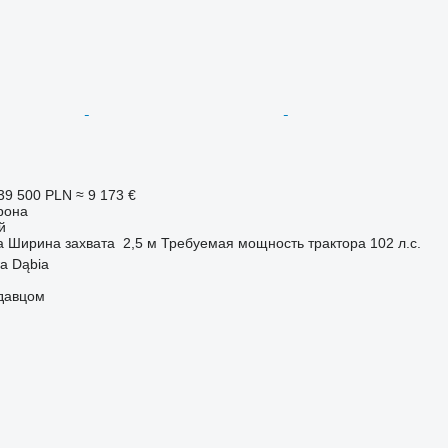
39 500 PLN
≈ 9 173 €
рона
й
а
Ширина захвата
2,5 м
Требуемая мощность трактора
102 л.с.
a Dąbia
одавцом