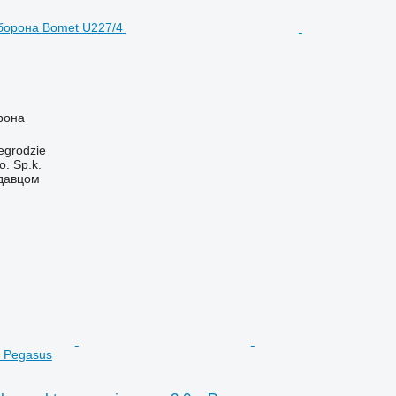
рона
egrodzie
. Sp.k.
одавцом
m Pegasus