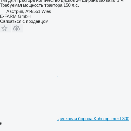
Тип
для трактора
Количество дисков
24
Ширина захвата
3 м
Требуемая мощность трактора
150 л.с.
Австрия, At-8551 Wies
E-FARM GmbH
Связаться с продавцом
дисковая борона Kuhn optimer l 300
6