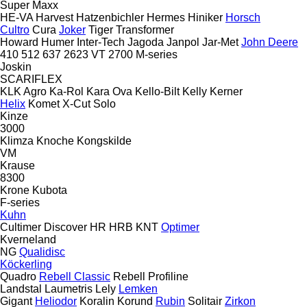
Super Maxx
HE-VA
Harvest
Hatzenbichler
Hermes
Hiniker
Horsch
Cultro
Cura
Joker
Tiger
Transformer
Howard
Humer
Inter-Tech
Jagoda
Janpol
Jar-Met
John Deere
410
512
637
2623 VT
2700
M-series
Joskin
SCARIFLEX
KLK Agro
Ka-Rol
Kara Ova
Kello-Bilt
Kelly
Kerner
Helix
Komet
X-Cut Solo
Kinze
3000
Klimza
Knoche
Kongskilde
VM
Krause
8300
Krone
Kubota
F-series
Kuhn
Cultimer
Discover
HR
HRB
KNT
Optimer
Kverneland
NG
Qualidisc
Köckerling
Quadro
Rebell Classic
Rebell Profiline
Landstal
Laumetris
Lely
Lemken
Gigant
Heliodor
Koralin
Korund
Rubin
Solitair
Zirkon