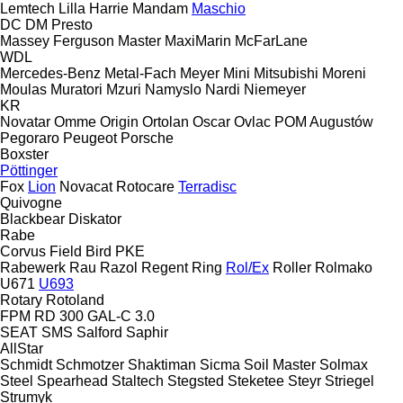
Lemtech
Lilla Harrie
Mandam
Maschio
DC
DM
Presto
Massey Ferguson
Master
MaxiMarin
McFarLane
WDL
Mercedes-Benz
Metal-Fach
Meyer
Mini
Mitsubishi
Moreni
Moulas
Muratori
Mzuri
Namyslo
Nardi
Niemeyer
KR
Novatar
Omme
Origin
Ortolan
Oscar
Ovlac
POM Augustów
Pegoraro
Peugeot
Porsche
Boxster
Pöttinger
Fox
Lion
Novacat
Rotocare
Terradisc
Quivogne
Blackbear
Diskator
Rabe
Corvus
Field Bird
PKE
Rabewerk
Rau
Razol
Regent
Ring
Rol/Ex
Roller
Rolmako
U671
U693
Rotary
Rotoland
FPM RD 300
GAL-C 3.0
SEAT
SMS
Salford
Saphir
AllStar
Schmidt
Schmotzer
Shaktiman
Sicma
Soil Master
Solmax
Steel
Spearhead
Staltech
Stegsted
Steketee
Steyr
Striegel
Strumyk