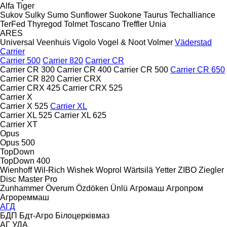
Alfa
Tiger
Sukov
Sulky
Sumo
Sunflower
Suokone
Taurus
Techalliance
TerFed
Thyregod
Tolmet
Toscano
Treffler
Unia
ARES
Universal
Veenhuis
Vigolo
Vogel & Noot
Volmer
Väderstad
Carrier
Carrier 500
Carrier 820
Carrier CR
Carrier CR 300
Carrier CR 400
Carrier CR 500
Carrier CR 650
Carrier CR 820
Carrier CRX
Carrier CRX 425
Carrier CRX 525
Carrier X
Carrier X 525
Carrier XL
Carrier XL 525
Carrier XL 625
Carrier XT
Opus
Opus 500
TopDown
TopDown 400
Wienhoff
Wil-Rich
Wishek
Woprol
Wärtsilä
Yetter
ZIBO
Ziegler
Disc Master Pro
Zunhammer
Överum
Özdöken
Ünlü
Агромаш
Агропром
Агрореммаш
АГД
БДП
Бдт-Агро
Білоцерківмаз
АГ
УДА