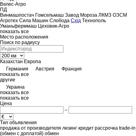
Велес-Агро
ПД
Винмашпостач
Гомсельмаш
Завод Мороза
ЛКМЗ
ОЗСМ
Агротех
Сила Машин
Слобода
Схід
Технополь
Уманьферммаш
Цеховик-Агро
показать все
Место расположения
Поиск по радиусу
Казахстан
Европа
Германия
Австрия
Франция
показать все
другие
Украина
показать все
показать все
Цена
–
Тип объявления
продажа
от производителя
лизинг
кредит
рассрочка
trade-in
(обмен с доплатой)
обмен