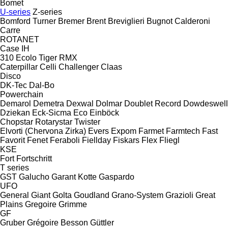
Bomet
U-series
Z-series
Bomford Turner
Bremer
Brent
Breviglieri
Bugnot
Calderoni
Carre
ROTANET
Case IH
310
Ecolo Tiger
RMX
Caterpillar
Celli
Challenger
Claas
Disco
DK-Tec
Dal-Bo
Powerchain
Demarol
Demetra
Dexwal
Dolmar
Doublet Record
Dowdeswell
Dziekan
Eck-Sicma
Eco
Einböck
Chopstar
Rotarystar
Twister
Elvorti (Chervona Zirka)
Evers
Expom
Farmet
Farmtech
Fast
Favorit
Fenet
Feraboli
Fiellday
Fiskars
Flex
Fliegl
KSE
Fort
Fortschritt
T series
GST
Galucho
Garant Kotte
Gaspardo
UFO
General
Giant
Golta
Goudland
Grano-System
Grazioli
Great
Plains
Gregoire
Grimme
GF
Gruber
Grégoire Besson
Güttler