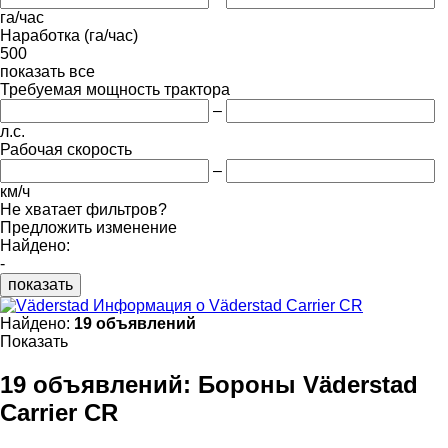
га/час
Наработка (га/час)
500
показать все
Требуемая мощность трактора
–
л.с.
Рабочая скорость
–
км/ч
Не хватает фильтров?
Предложить изменение
Найдено:
-
показать
Информация о Väderstad Carrier CR
Найдено:
19 объявлений
Показать
19 объявлений:
Бороны Väderstad
Carrier CR