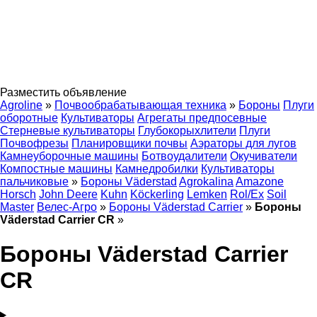
Разместить объявление
Agroline
»
Почвообрабатывающая техника
»
Бороны
Плуги
оборотные
Культиваторы
Агрегаты предпосевные
Стерневые культиваторы
Глубокорыхлители
Плуги
Почвофрезы
Планировщики почвы
Аэраторы для лугов
Камнеуборочные машины
Ботвоудалители
Окучиватели
Компостные машины
Камнедробилки
Культиваторы
пальчиковые
»
Бороны Väderstad
Agrokalina
Amazone
Horsch
John Deere
Kuhn
Köckerling
Lemken
Rol/Ex
Soil
Master
Велес-Агро
»
Бороны Väderstad Carrier
»
Бороны
Väderstad Carrier CR
»
Бороны Väderstad Carrier
CR