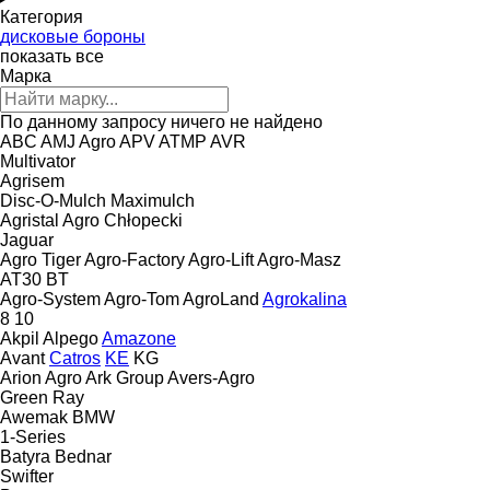
Категория
дисковые бороны
показать все
Марка
По данному запросу ничего не найдено
ABC
AMJ Agro
APV
ATMP
AVR
Multivator
Agrisem
Disc-O-Mulch
Maximulch
Agristal
Agro Chłopecki
Jaguar
Agro Tiger
Agro-Factory
Agro-Lift
Agro-Masz
AT30
BT
Agro-System
Agro-Tom
AgroLand
Agrokalina
8
10
Akpil
Alpego
Amazone
Avant
Catros
KE
KG
Arion Agro
Ark Group
Avers-Agro
Green Ray
Awemak
BMW
1-Series
Batyra
Bednar
Swifter