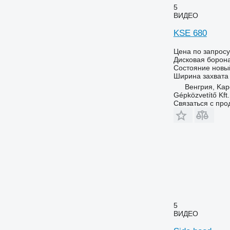
5
ВИДЕО
KSE 680
Цена по запросу
Дисковая борон
Состояние
новы
Ширина захвата
Венгрия, Kap
Gépközvetítő Kft.
Связаться с пр
5
ВИДЕО