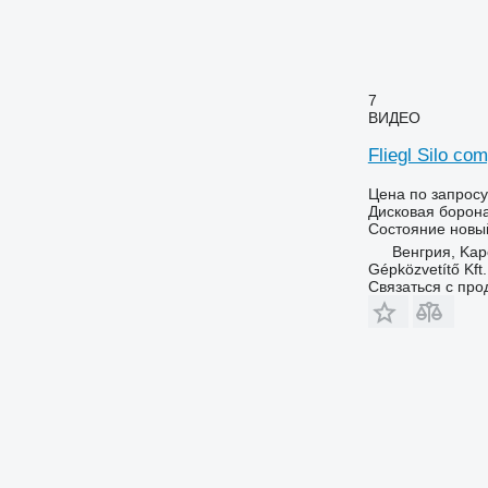
7
ВИДЕО
Fliegl Silo com
Цена по запросу
Дисковая борон
Состояние
новы
Венгрия, Kap
Gépközvetítő Kft.
Связаться с пр