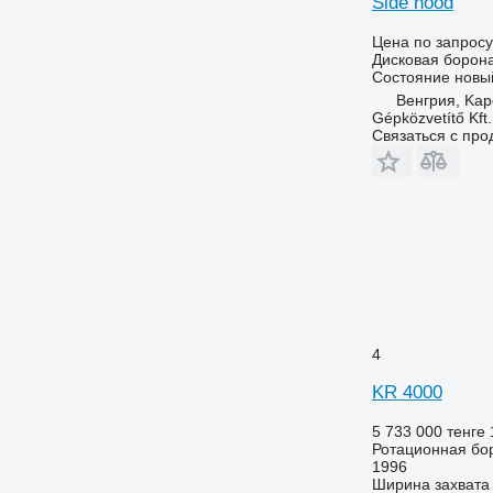
Side hood
Цена по запросу
Дисковая борон
Состояние
новы
Венгрия, Kap
Gépközvetítő Kft.
Связаться с пр
4
KR 4000
5 733 000 тенге
Ротационная бо
1996
Ширина захвата