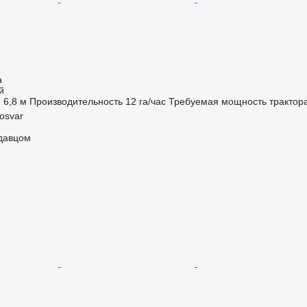
а
й
6,8 м
Производительность
12 га/час
Требуемая мощность трактор
osvar
одавцом