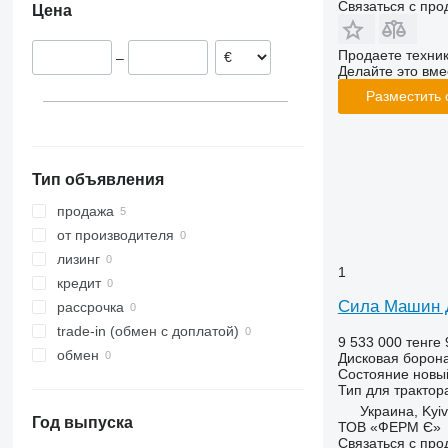
Связаться с пр
Цена
Продаете техни
–
Делайте это вме
Разместить
Тип объявления
продажа
от производителя
лизинг
1
кредит
Сила Машин 
рассрочка
trade-in (обмен с доплатой)
9 533 000 тенге
обмен
Дисковая борон
Состояние
новы
Тип
для трактор
Украина, Kyiv
Год выпуска
ТОВ «ФЕРМ Є»
Связаться с пр