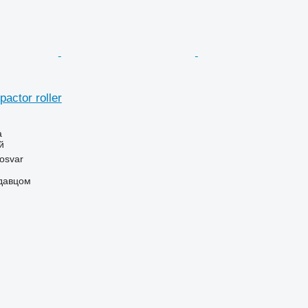
pactor roller
а
й
osvar
одавцом