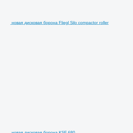
новая дисковая борона Fliegl Silo compactor roller
новая дисковая борона KSE 680