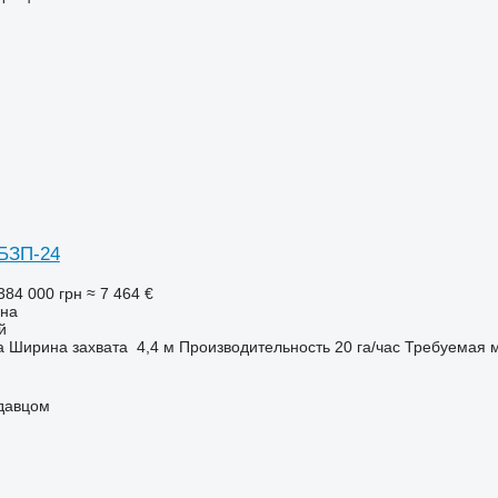
БЗП-24
384 000 грн
≈ 7 464 €
она
й
а
Ширина захвата
4,4 м
Производительность
20 га/час
Требуемая м
одавцом