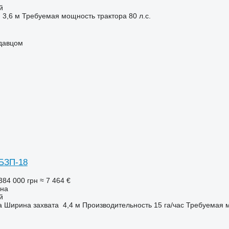
й
3,6 м
Требуемая мощность трактора
80 л.с.
одавцом
БЗП-18
384 000 грн
≈ 7 464 €
она
й
а
Ширина захвата
4,4 м
Производительность
15 га/час
Требуемая м