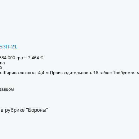
БЗП-21
384 000 грн
≈ 7 464 €
она
й
а
Ширина захвата
4,4 м
Производительность
18 га/час
Требуемая м
одавцом
 в рубрике "Бороны"