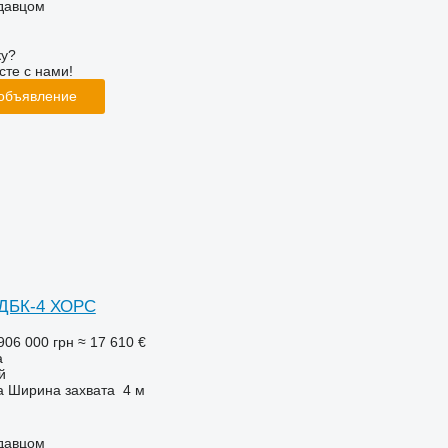
одавцом
ку?
сте с нами!
 объявление
ДБК-4 ХОРС
906 000 грн
≈ 17 610 €
а
й
а
Ширина захвата
4 м
одавцом