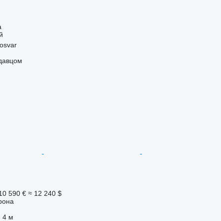
а
й
osvar
одавцом
10 590 €
≈ 12 240 $
рона
4 м