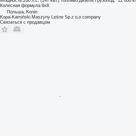
Мощность
200 л.с. (147 кВт)
Топливо
дизель
Грузопод.
12 000 кг
Колесная формула
8x8
Польша, Konin
Kopa-Kamiński Maszyny Leśne Sp.z o.o company
Связаться с продавцом