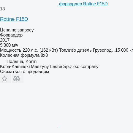
форвардер Rottne F15D
18
Rottne F15D
Цена по запросу
Форвардер
2017
9 300 м/ч
Мощность
220 л.с. (162 кВт)
Топливо
дизель
Грузопод.
15 000 кг
Колесная формула
8x8
Польша, Konin
Kopa-Kamiński Maszyny Leśne Sp.z o.o company
Связаться с продавцом