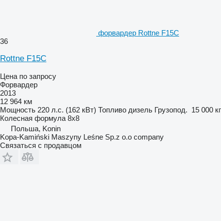
форвардер Rottne F15C
36
Rottne F15C
Цена по запросу
Форвардер
2013
12 964 км
Мощность
220 л.с. (162 кВт)
Топливо
дизель
Грузопод.
15 000 кг
Колесная формула
8x8
Польша, Konin
Kopa-Kamiński Maszyny Leśne Sp.z o.o company
Связаться с продавцом