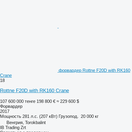
форвардер Rottne F20D with RK160
Crane
18
Rottne F20D with RK160 Crane
107 600 000 тенге
198 800 €
≈ 229 600 $
Форвардер
2017
Мощность
281 л.с. (207 кВт)
Грузопод.
20 000 кг
Венгрия, Torokbalint
IB Trading Zrt