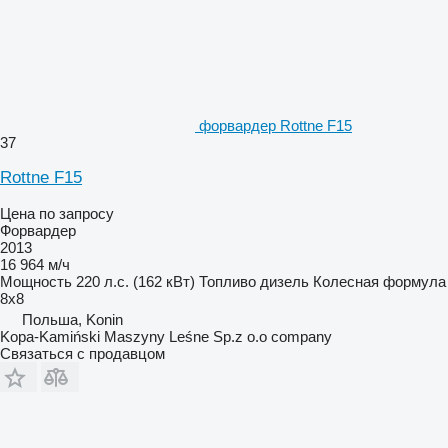
форвардер Rottne F15
37
Rottne F15
Цена по запросу
Форвардер
2013
16 964 м/ч
Мощность
220 л.с. (162 кВт)
Топливо
дизель
Колесная формула
8x8
Польша, Konin
Kopa-Kamiński Maszyny Leśne Sp.z o.o company
Связаться с продавцом