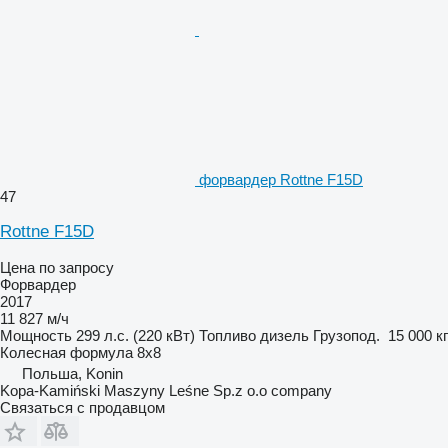
форвардер Rottne F15D
47
Rottne F15D
Цена по запросу
Форвардер
2017
11 827 м/ч
Мощность
299 л.с. (220 кВт)
Топливо
дизель
Грузопод.
15 000 кг
Колесная формула
8x8
Польша, Konin
Kopa-Kamiński Maszyny Leśne Sp.z o.o company
Связаться с продавцом