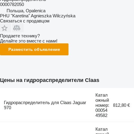
0000782050
Польша, Opalenica
PHU "Karetina" Agnieszka Wilczyńska
Связаться с продавцом
Продаете технику?
Делайте это вместе с нами!
Разместить объявление
Цены на гидрораспределители Claas
Катал
ожный
Гидрораспределитель для Claas Jaguar
номер:
812,80 €
970
00054
49582
Катал