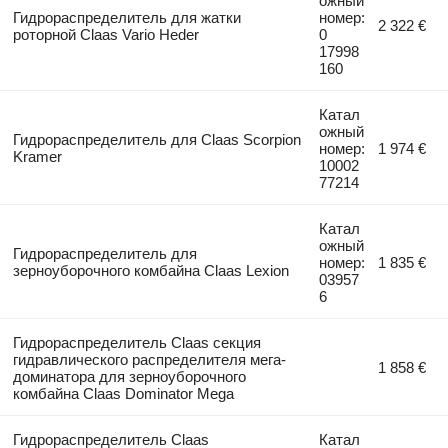
ожный
Гидрораспределитель для жатки
номер:
2 322 €
роторной Claas Vario Heder
0
17998
160
Катал
ожный
Гидрораспределитель для Claas Scorpion
номер:
1 974 €
Kramer
10002
77214
Катал
ожный
Гидрораспределитель для
номер:
1 835 €
зерноуборочного комбайна Claas Lexion
03957
6
Гидрораспределитель Claas секция
гидравлического распределителя мега-
1 858 €
доминатора для зерноуборочного
комбайна Claas Dominator Mega
Гидрораспределитель Claas
Катал