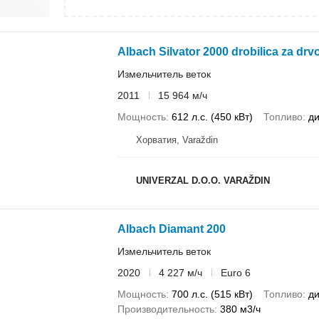
Albach Silvator 2000 drobilica za drv
Измельчитель веток
2011
15 964 м/ч
Мощность
612 л.с. (450 кВт)
Топливо
ди
Хорватия, Varaždin
UNIVERZAL D.O.O. VARAŽDIN
Albach Diamant 200
Измельчитель веток
2020
4 227 м/ч
Euro 6
Мощность
700 л.с. (515 кВт)
Топливо
ди
Производительность
380 м3/ч