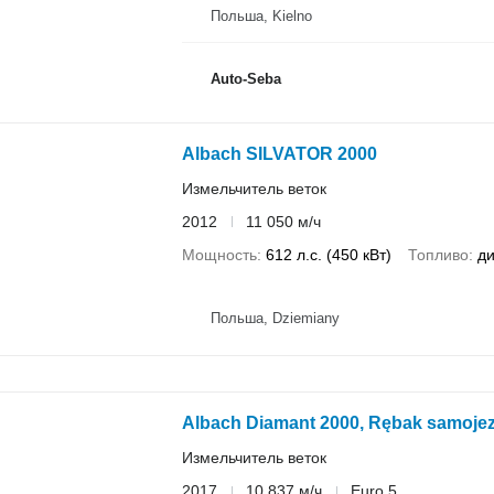
Польша, Kielno
Auto-Seba
Albach SILVATOR 2000
Измельчитель веток
2012
11 050 м/ч
Мощность
612 л.с. (450 кВт)
Топливо
ди
Польша, Dziemiany
Albach Diamant 2000, Rębak samojez
Измельчитель веток
2017
10 837 м/ч
Euro 5