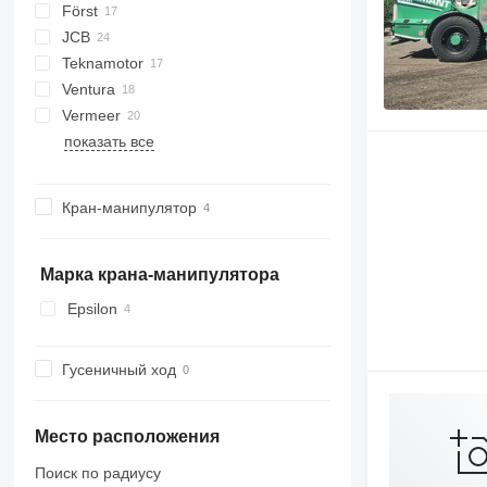
Först
R-12
AK
Biber
JCB
R-13
DW
ST
Arborist
Teknamotor
Tajga
TR
QuadTrak
A-series
Hem
1510 E
Crambo
Big X
CS
TP
OL
PTH
MR
Ventura
Skorpion
1270
TW
Vermeer
показать все
BC
FH
MZA
HG
FMX
SR
Кран-манипулятор
Марка крана-манипулятора
Epsilon
Гусеничный ход
Место расположения
Поиск по радиусу