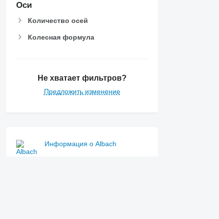
Оси
Количество осей
Колесная формула
Не хватает фильтров?
Предложить изменение
Информация о Albach
Смотрите также
Измельчители веток Albach в Украине