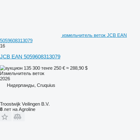
измельчитель веток JCB EAN
5059608313079
16
JCB EAN 5059608313079
135 300 тенге
250 €
≈ 288,90 $
Измельчитель веток
2026
Нидерланды, Cruquius
Troostwijk Veilingen B.V.
8
лет на Agroline