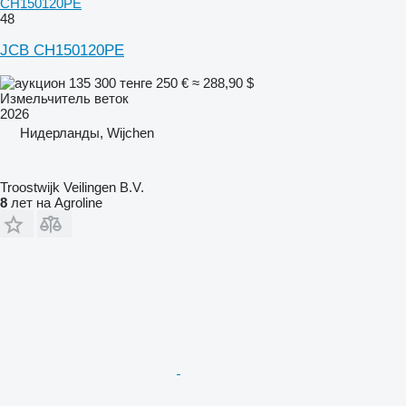
CH150120PE
48
JCB CH150120PE
135 300 тенге
250 €
≈ 288,90 $
Измельчитель веток
2026
Нидерланды, Wijchen
Troostwijk Veilingen B.V.
8
лет на Agroline