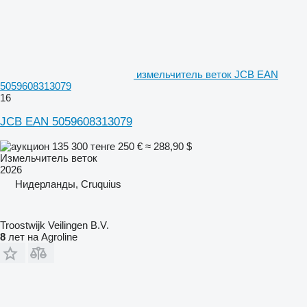
измельчитель веток JCB EAN
5059608313079
16
JCB EAN 5059608313079
135 300 тенге
250 €
≈ 288,90 $
Измельчитель веток
2026
Нидерланды, Cruquius
Troostwijk Veilingen B.V.
8
лет на Agroline