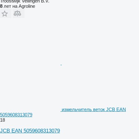
Troostwijk Veilingen B.V.
8
лет на Agroline
измельчитель веток JCB EAN
5059608313079
18
JCB EAN 5059608313079