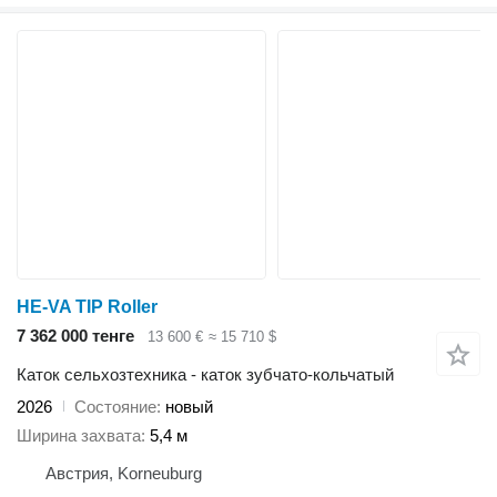
HE-VA TIP Roller
7 362 000 тенге
13 600 €
≈ 15 710 $
Каток сельхозтехника - каток зубчато-кольчатый
2026
Состояние
новый
Ширина захвата
5,4 м
Австрия, Korneuburg