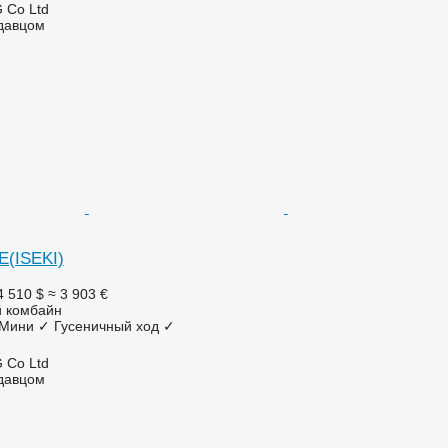
 Co Ltd
одавцом
E(ISEKI)
4 510 $
≈ 3 903 €
 комбайн
Мини
✓
Гусеничный ход
✓
 Co Ltd
одавцом