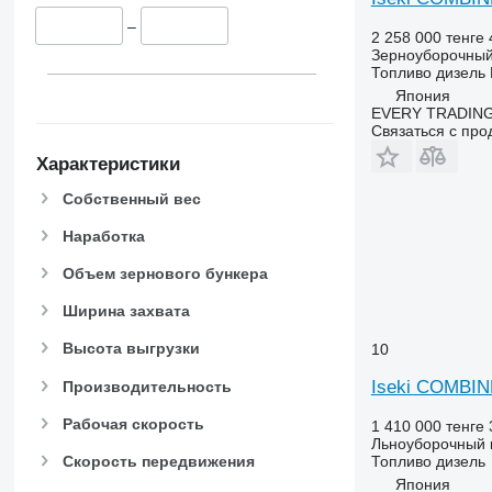
9650
–
9660
2 258 000 тенге
9670 STS
Зерноуборочный
Топливо
дизель
9680
Япония
9700
EVERY TRADING
Связаться с пр
9750
9760 STS
Характеристики
9770
Собственный вес
9780
Наработка
9860 STS
9880
Объем зернового бункера
9900
Ширина захвата
C-series
F-series
Высота выгрузки
10
H-series
Iseki COMBIN
Производительность
M-series
S-series
Рабочая скорость
1 410 000 тенге
Льноуборочный 
T-series
Топливо
дизель
Скорость передвижения
W-series
Япония