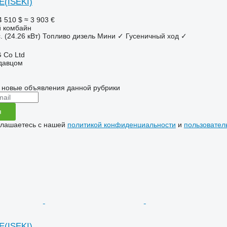
E(ISEKI)
4 510 $
≈ 3 903 €
 комбайн
. (24.26 кВт)
Топливо
дизель
Мини
✓
Гусеничный ход
✓
 Co Ltd
одавцом
 новые объявления данной рубрики
я
глашаетесь с нашей
политикой конфиденциальности
и
пользовател
E(ISEKI)