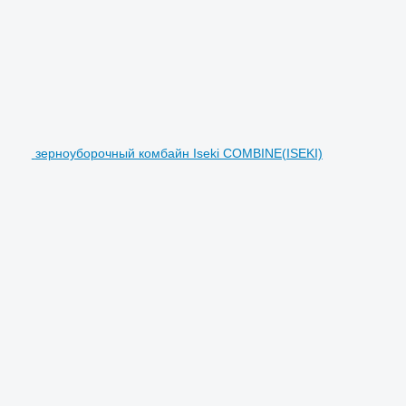
зерноуборочный комбайн Iseki COMBINE(ISEKI)