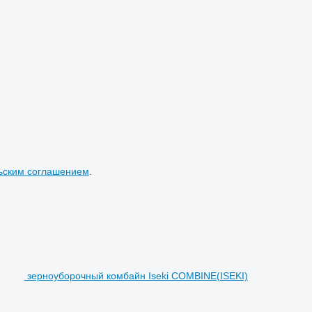
ьским соглашением
.
зерноуборочный комбайн Iseki COMBINE(ISEKI)