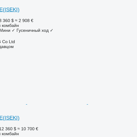
E(ISEKI)
3 360 $
≈ 2 908 €
 комбайн
Мини
✓
Гусеничный ход
✓
 Co Ltd
одавцом
E(ISEKI)
12 360 $
≈ 10 700 €
 комбайн