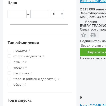
Iseki COMBIN
Цена
9120
2256
W-series
2 113 000 тенге
9230
2264
Зерноуборочный
–
9240
7300
Мощность
33 л.с
Axial-Flow
7350
Япония
EVERY TRADING
7450
Связаться с пр
7750
7780
Подпишитесь на
Тип объявления
8100
8200
продажа
Подписатьс
8300
от производителя
Нажимая, вы со
8400
лизинг
8500
кредит
8600
рассрочка
9500
trade-in (обмен с доплатой)
9560
обмен
9600
9610
9
Год выпуска
9640
Iseki COMBIN