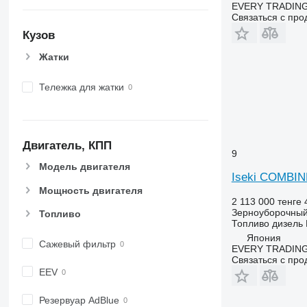
EVERY TRADING
X-series
Связаться с пр
Кузов
Жатки
Тележка для жатки
Двигатель, КПП
9
Модель двигателя
Iseki COMBIN
Мощность двигателя
2 113 000 тенге
Зерноуборочный
Топливо
Топливо
дизель
Япония
Сажевый фильтр
EVERY TRADING
Связаться с пр
EEV
Резервуар AdBlue