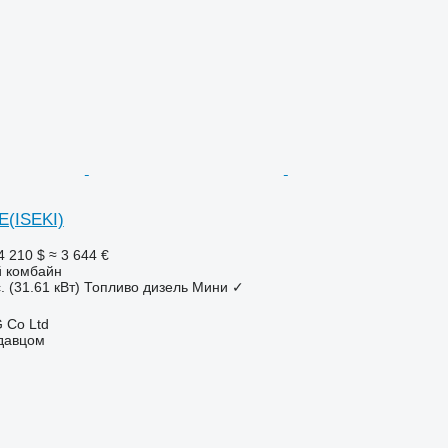
E(ISEKI)
4 210 $
≈ 3 644 €
 комбайн
. (31.61 кВт)
Топливо
дизель
Мини
✓
 Co Ltd
одавцом