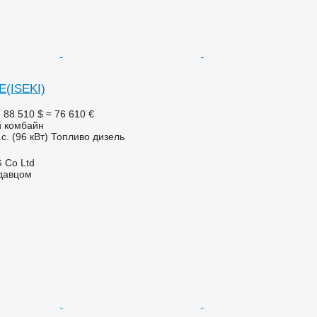
E(ISEKI)
е
88 510 $
≈ 76 610 €
 комбайн
с. (96 кВт)
Топливо
дизель
 Co Ltd
одавцом