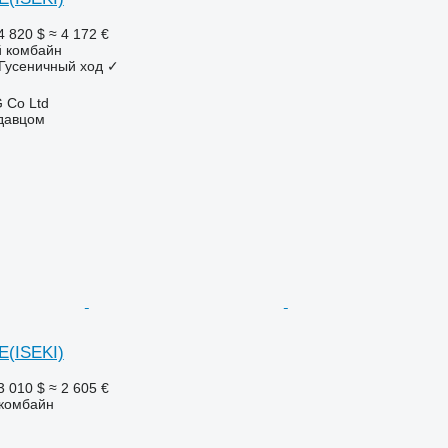
4 820 $
≈ 4 172 €
 комбайн
Гусеничный ход
✓
 Co Ltd
одавцом
E(ISEKI)
3 010 $
≈ 2 605 €
комбайн