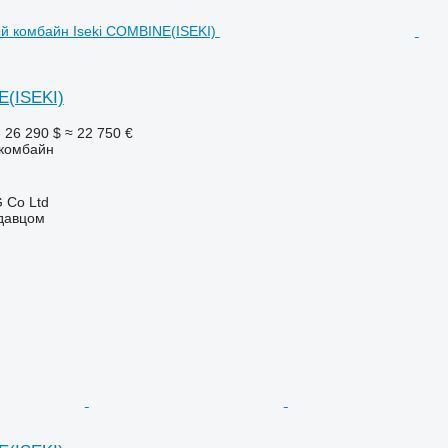
E(ISEKI)
е
26 290 $
≈ 22 750 €
комбайн
 Co Ltd
одавцом