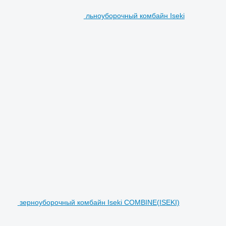
льноуборочный комбайн Iseki
зерноуборочный комбайн Iseki COMBINE(ISEKI)