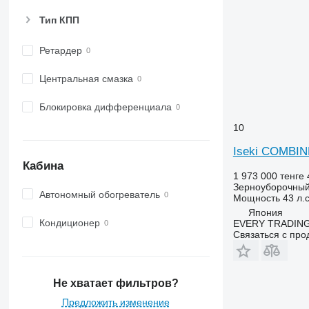
Тип КПП
Ретардер
Центральная смазка
Блокировка дифференциала
10
Iseki COMBIN
Кабина
1 973 000 тенге
Зерноуборочный
Автономный обогреватель
Мощность
43 л.с
Япония
Кондиционер
EVERY TRADING
Связаться с пр
Не хватает фильтров?
Предложить изменение