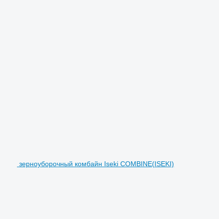
зерноуборочный комбайн Iseki COMBINE(ISEKI)