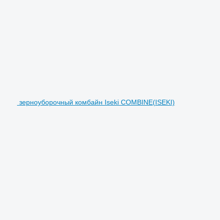
зерноуборочный комбайн Iseki COMBINE(ISEKI)