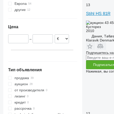
Европа
13
другие
Великобритания
Stihl HS 81R
Германия
Колумбия
Нидерланды
Украина
43 45
Кусторез
Цена
Испания
Молдова
2010
Франция
Дания, Tøllø
–
Klaravik Denmar
Бельгия
Австрия
Швеция
Подпишитесь на
показать все
Подписатьс
Тип объявления
Нажимая, вы со
продажа
аукцион
от производителя
лизинг
кредит
рассрочка
12