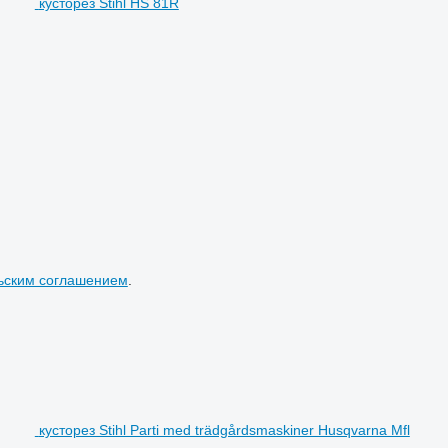
кусторез Stihl HS 81R
ьским соглашением
.
кусторез Stihl Parti med trädgårdsmaskiner Husqvarna Mfl