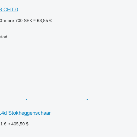
8 CHT-0
0 тенге
700 SEK
≈ 63,85 €
stad
.4d Stokheggenschaar
1 €
≈ 405,50 $