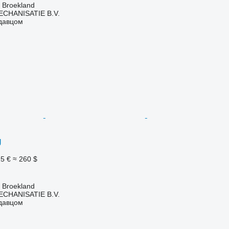
 Broekland
HANISATIE B.V.
одавцом
g
5 €
≈ 260 $
 Broekland
HANISATIE B.V.
одавцом