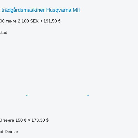
d trädgårdsmaskiner Husqvarna Mfl
00 тенге
2 100 SEK
≈ 191,50 €
stad
0 тенге
150 €
≈ 173,30 $
ot Deinze