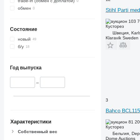
trade-in (обмен с доплатой)
обмен
Stihl Parti me
103 7
Кусторез
Состояние
Швеция, Karl
Klaravik Sweden
новый
б/у
Год выпуска
–
3
Bahco BCL115
Характеристики
81 20
Кусторез
Собственный вес
Бельгия, Dep
Dome Auctions