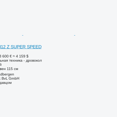
 H12 Z SUPER SPEED
3 600 €
≈ 4 159 $
ьная техника - дровокол
й
вен
115 см
adbergen
k BvL GmbH
одавцом