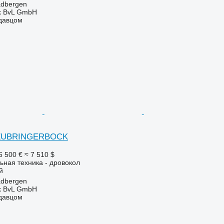
adbergen
k BvL GmbH
одавцом
r ZUBRINGERBOCK
6 500 €
≈ 7 510 $
ьная техника - дровокол
й
adbergen
k BvL GmbH
одавцом