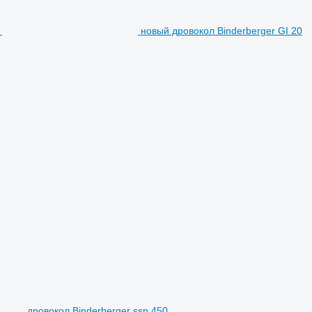
новый дровокол Binderberger GI 20
дровокол Binderberger ssp 450