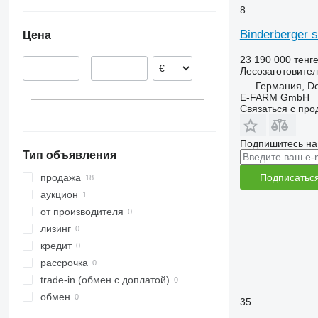
Германия
H-series
8
Дания
Binderberger 
Цена
23 190 000 тенг
–
Лесозаготовител
Германия, De
E-FARM GmbH
Связаться с пр
Подпишитесь на
Тип объявления
Подписатьс
продажа
аукцион
от производителя
лизинг
кредит
рассрочка
trade-in (обмен с доплатой)
обмен
35