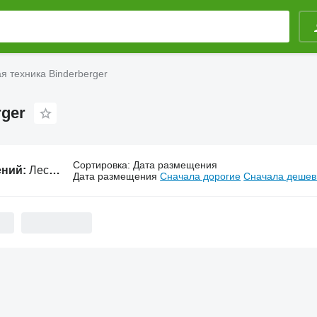
я техника Binderberger
rger
Сортировка
:
Дата размещения
ений:
Лесозаготовительная техника Binderberger
Дата размещения
Сначала дорогие
Сначала деше