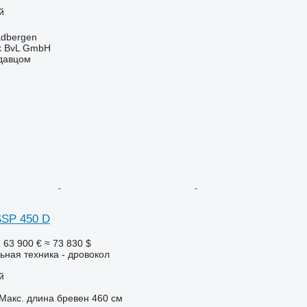
й
adbergen
k BvL GmbH
одавцом
SSP 450 D
е
63 900 €
≈ 73 830 $
ьная техника - дровокол
й
Макс. длина бревен
460 см