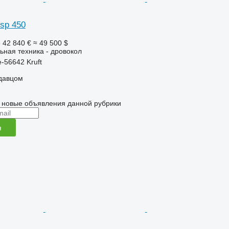
ssp 450
е
42 840 €
≈ 49 500 $
ьная техника - дровокол
-56642 Kruft
одавцом
 новые объявления данной рубрики
я