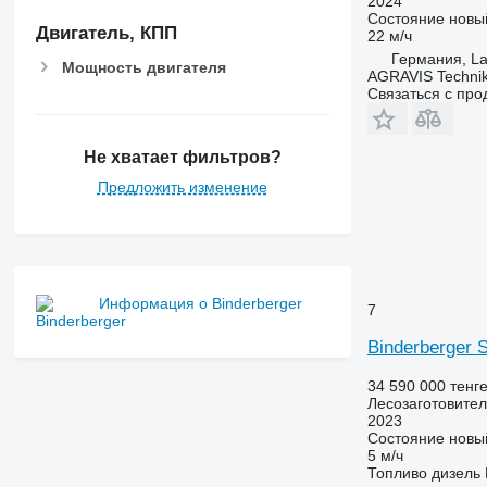
2024
Состояние
новы
Двигатель, КПП
22 м/ч
Германия, L
Мощность двигателя
AGRAVIS Techni
Связаться с пр
Не хватает фильтров?
Предложить изменение
Информация о Binderberger
7
Binderberger 
34 590 000 тенг
Лесозаготовител
2023
Состояние
новы
5 м/ч
Топливо
дизель