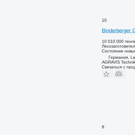
10
Binderberger
10 010 000 тенг
Лесозаготовител
Состояние
новы
Германия, L
AGRAVIS Techni
Связаться с пр
8