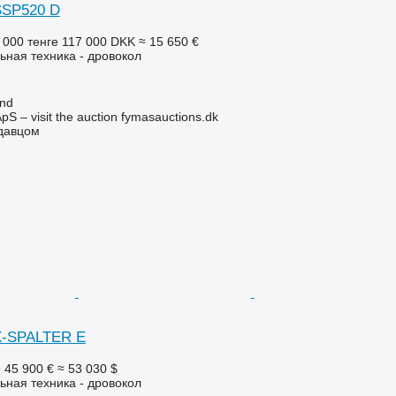
SSP520 D
 000 тенге
117 000 DKK
≈ 15 650 €
ьная техника - дровокол
and
pS – visit the auction fymasauctions.dk
одавцом
 X-SPALTER E
е
45 900 €
≈ 53 030 $
ьная техника - дровокол