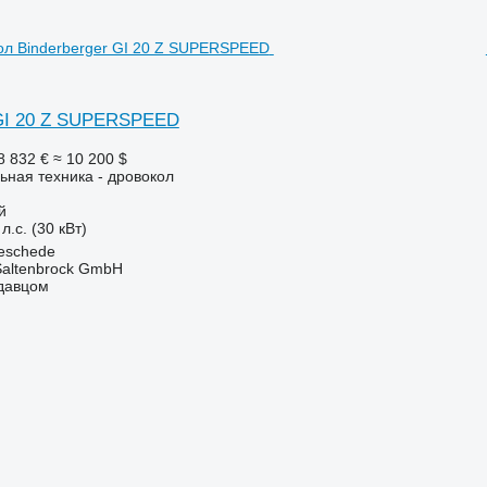
 GI 20 Z SUPERSPEED
8 832 €
≈ 10 200 $
ьная техника - дровокол
й
л.с. (30 кВт)
eschede
 Saltenbrock GmbH
одавцом