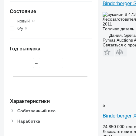
Binderberger 
Состояние
8 473
Лесозаготовител
новый
2011
б/у
Топливо
дизель
Дания, Sjæll
Fymas Auctions A
Связаться с пр
Год выпуска
–
Характеристики
5
Собственный вес
Binderberger
Наработка
24 850 000 тенг
Лесозаготовител