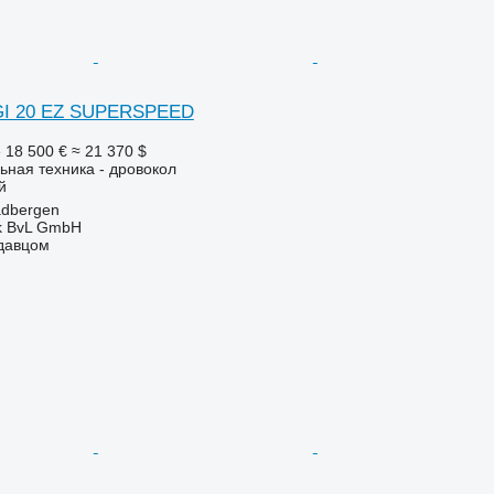
 GI 20 EZ SUPERSPEED
е
18 500 €
≈ 21 370 $
ьная техника - дровокол
й
adbergen
k BvL GmbH
одавцом