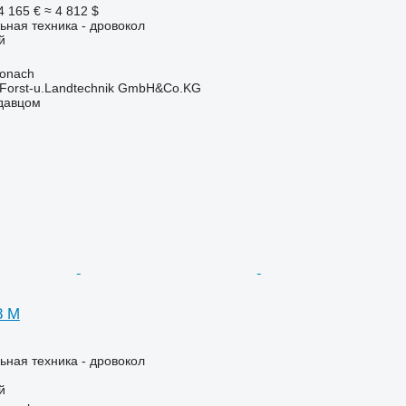
4 165 €
≈ 4 812 $
ьная техника - дровокол
й
ronach
 Forst-u.Landtechnik GmbH&Co.KG
одавцом
8 M
ьная техника - дровокол
й