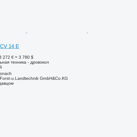
CV 14 E
3 272 €
≈ 3 780 $
ьная техника - дровокол
й
ronach
 Forst-u.Landtechnik GmbH&Co.KG
одавцом