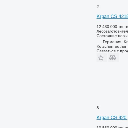
2
Krpan CS 4218
12 430 000 тенг
Лесозаготовител
Состояние
новы
Германия, K
Kotschenreuther
Связаться с пр
8
Krpan CS 420 
10 560 000 тенг