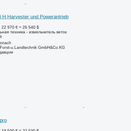
 H Harvester und Powerantrieb
е
22 970 €
≈ 26 540 $
ьная техника - измельчитель веток
й
ronach
 Forst-u.Landtechnik GmbH&Co.KG
одавцом
pro
е
19 500 €
≈ 22 530 $