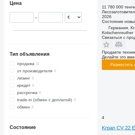
Цена
Австрия
11 780 000 тенге
Лесозаготовител
2026
–
Состояние
новы
Германия, K
Kotschenreuther
Связаться с пр
Продаете техни
Тип объявления
Делайте это вме
продажа
Разместить
от производителя
лизинг
кредит
рассрочка
trade-in (обмен с доплатой)
обмен
4
Состояние
Krpan CV 22 