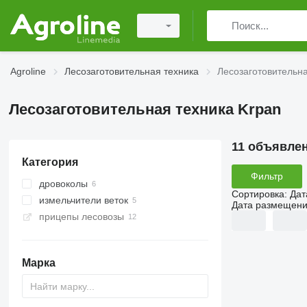
Agroline
Лесозаготовительная техника
Лесозаготовительна
Лесозаготовительная техника Krpan
11 объявле
Категория
Фильтр
дровоколы
Сортировка
:
Дат
измельчители веток
Дата размещен
прицепы лесовозы
Марка