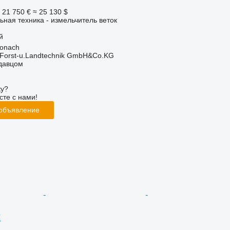
21 750 €
≈ 25 130 $
ьная техника - измельчитель веток
й
ronach
 Forst-u.Landtechnik GmbH&Co.KG
одавцом
ку?
сте с нами!
 объявление
E