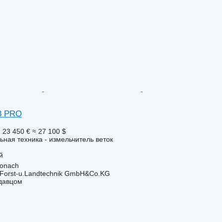
8 PRO
е
23 450 €
≈ 27 100 $
ьная техника - измельчитель веток
й
ronach
 Forst-u.Landtechnik GmbH&Co.KG
одавцом