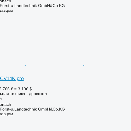
ronach
 Forst-u.Landtechnik GmbH&Co.KG
одавцом
CV14K pro
2 766 €
≈ 3 196 $
ьная техника - дровокол
й
ronach
 Forst-u.Landtechnik GmbH&Co.KG
одавцом