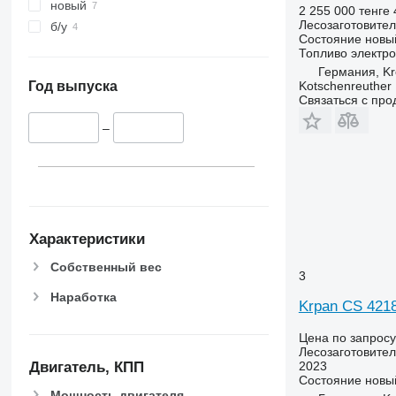
новый
2 255 000 тенге
Лесозаготовител
б/у
Состояние
новы
Топливо
электро
Германия, K
Kotschenreuther
Год выпуска
Связаться с пр
–
Характеристики
Собственный вес
3
Наработка
Krpan CS 421
Цена по запросу
Лесозаготовител
2023
Двигатель, КПП
Состояние
новы
Мощность двигателя