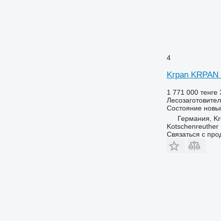
4
Krpan KRPAN 
1 771 000 тенге
Лесозаготовител
Состояние
новы
Германия, K
Kotschenreuther
Связаться с пр