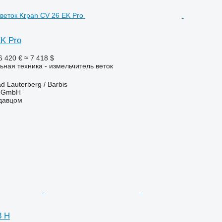
EK Pro
6 420 €
≈ 7 418 $
ьная техника - измельчитель веток
d Lauterberg / Barbis
r GmbH
одавцом
8 H