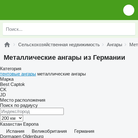
Сельскохозяйственная недвижимость
Ангары
Мет
Металлические ангары из Германии
Категория
тентовые ангары
металлические ангары
Марка
Best
Captok
CK
JD
Место расположения
Поиск по радиусу
Казахстан
Европа
Испания
Великобритания
Германия
Dormagen
Oldenburg