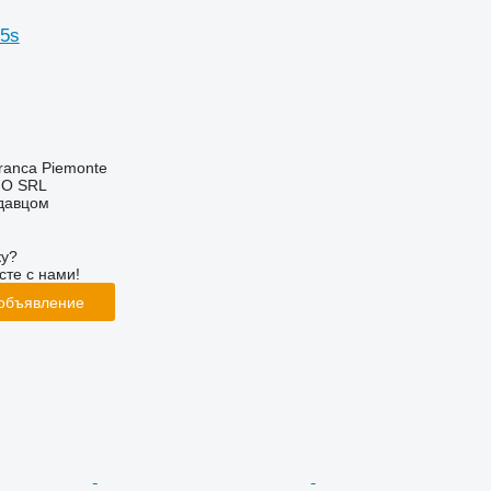
05s
franca Piemonte
NO SRL
одавцом
ку?
сте с нами!
 объявление