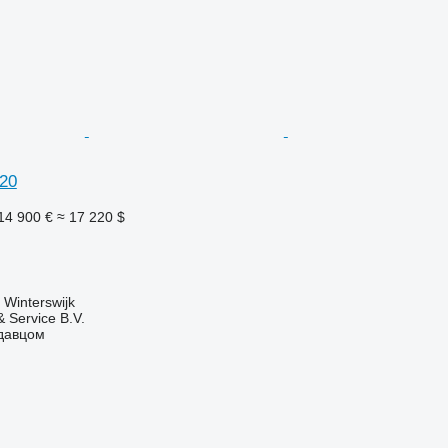
20
14 900 €
≈ 17 220 $
Winterswijk
 Service B.V.
одавцом