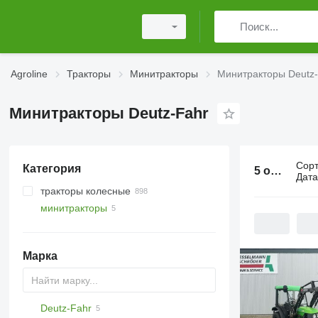
Agroline
Тракторы
Минитракторы
Минитракторы Deutz
Минитракторы Deutz-Fahr
Сор
Категория
5 объявлений:
Дат
тракторы колесные
минитракторы
Марка
Deutz-Fahr
Tigrone
Farmall
Nexos
990
D-series