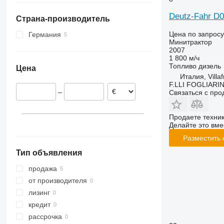
Румыния
Deutz-Fahr D
Страна-производитель
Италия
Германия
Цена по запросу
Германия
Минитрактор
2007
1 800 м/ч
Топливо
дизель
Цена
Италия, Villa
F.LLI FOGLIARI
–
Связаться с пр
Продаете техни
Делайте это вме
Разместить
Тип объявления
продажа
от производителя
лизинг
кредит
рассрочка