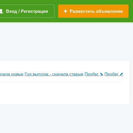
Вход / Регистрация
Разместить объявление
начала новые
Год выпуска - сначала старые
Пробег ⬊
Пробег ⬈