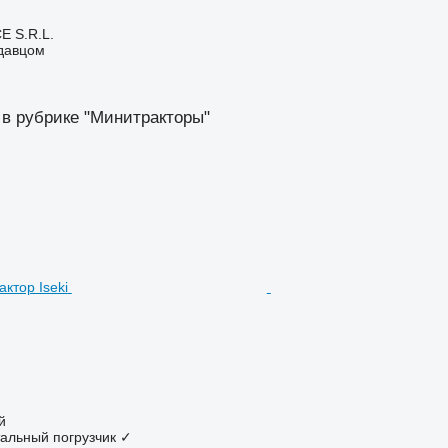
E S.R.L.
одавцом
 в рубрике "Минитракторы"
й
альный погрузчик
✓