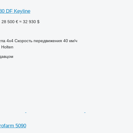
80 DF Keyline
е
28 500 €
≈ 32 930 $
ула
4x4
Скорость передвижения
40 км/ч
 Holten
одавцом
rofarm 5090