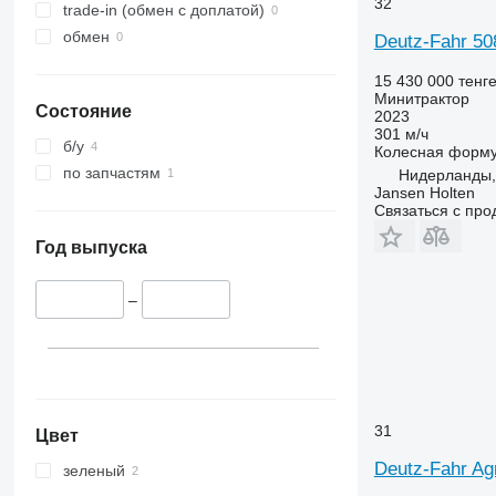
32
trade-in (обмен с доплатой)
обмен
Deutz-Fahr 50
15 430 000 тенг
Минитрактор
Состояние
2023
301 м/ч
б/у
Колесная форм
по запчастям
Нидерланды,
Jansen Holten
Связаться с пр
Год выпуска
–
31
Цвет
Deutz-Fahr Ag
зеленый