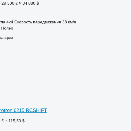
е
29 500 €
≈ 34 080 $
ула
4x4
Скорость передвижения
38 км/ч
 Holten
одавцом
rotron 6215 RCSHIFT
 €
≈ 115,50 $