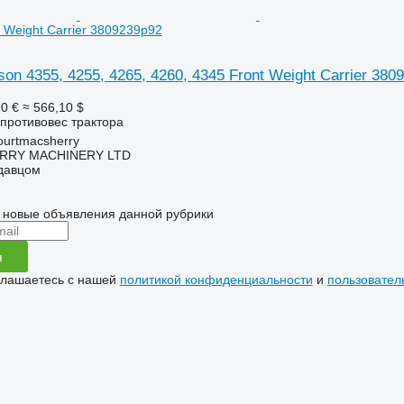
t Weight Carrier 3809239p92
on 4355, 4255, 4265, 4260, 4345 Front Weight Carrier 380
0 €
≈ 566,10 $
противовес трактора
urtmacsherry
RY MACHINERY LTD
одавцом
 новые объявления данной рубрики
я
глашаетесь с нашей
политикой конфиденциальности
и
пользовател