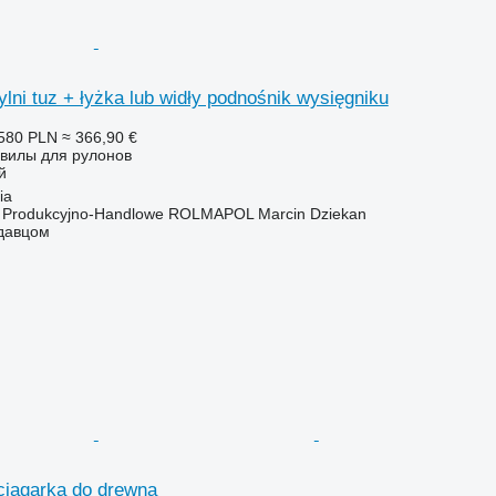
lni tuz + łyżka lub widły podnośnik wysięgniku
580 PLN
≈ 366,90 €
 вилы для рулонов
й
ia
o Produkcyjno-Handlowe ROLMAPOL Marcin Dziekan
одавцом
iągarka do drewna