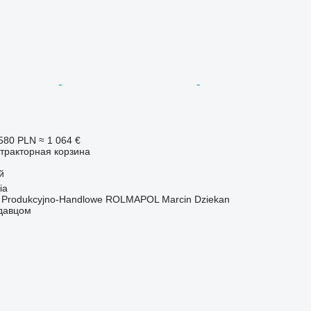
580 PLN
≈ 1 064 €
тракторная корзина
й
ia
o Produkcyjno-Handlowe ROLMAPOL Marcin Dziekan
одавцом