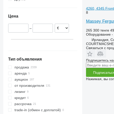
Литва
Узбекистан
Украина
4260, 4345 Fron
Нидерланды
Япония
Молдова
8
Цена
Дания
Китай
Колумбия
Massey Fergus
Норвегия
Арабские Эмираты
Чили
–
Ирландия
Аргентина
265 300 тенге
49
Оборудование - 
Испания
Ирландия, Co
показать все
COURTMACSHER
Связаться с пр
Тип объявления
Подпишитесь на
продажа
Подписатьс
аренда
Нажимая, вы со
аукцион
от производителя
лизинг
кредит
рассрочка
trade-in (обмен с доплатой)