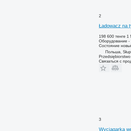
2
Ładowacz na ty
198 600 тенге
1 
Оборудование -
Состояние
новы
Польша, Słup
Przedsiębiorstw
Связаться с пр
3
Wyciągarka wc