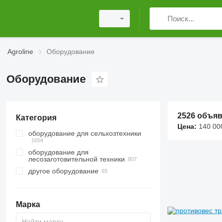
Agroline
Оборудование
Оборудование
2526 объя
Категория
Цена:
140 000 тенг
оборудование для сельхозтехники
оборудование для
ковши фронтальные
лесозаготовительной техники
ковши для силоса
другое оборудование
захваты для леса
навесные фронтальные
погрузчики
лесные краны-манипуляторы
противовесы тракторов
трелевочные лебедки
Марка
вилы для рулонов
харвестерные головки
захваты для силоса
валочные головки