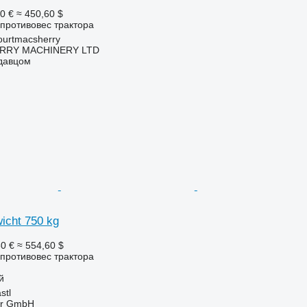
0 €
≈ 450,60 $
противовес трактора
urtmacsherry
RY MACHINERY LTD
одавцом
wicht 750 kg
0 €
≈ 554,60 $
противовес трактора
й
stl
ter GmbH