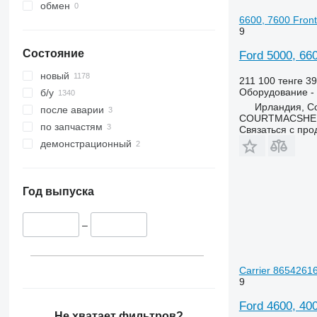
обмен
6600, 7600 Front
9
Состояние
Ford 5000, 660
новый
211 100 тенге
39
Оборудование - 
б/у
Ирландия, Co
после аварии
COURTMACSHER
по запчастям
Связаться с пр
демонстрационный
Год выпуска
–
Carrier 8654261
9
Ford 4600, 400
Не хватает фильтров?