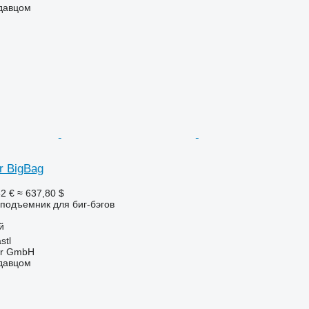
одавцом
ür BigBag
2 €
≈ 637,80 $
подъемник для биг-бэгов
й
stl
ter GmbH
одавцом