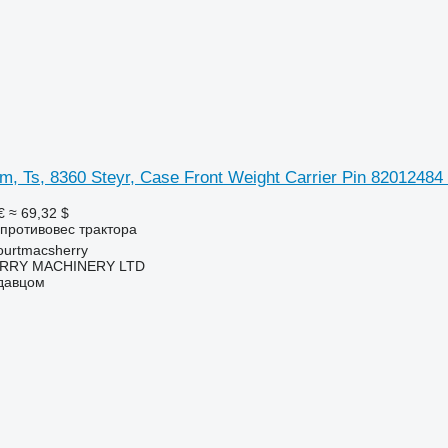
m, Ts, 8360 Steyr, Case Front Weight Carrier Pin 82012484
€
≈ 69,32 $
противовес трактора
urtmacsherry
RY MACHINERY LTD
одавцом