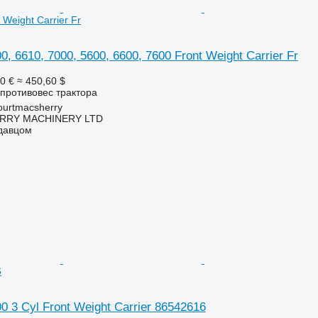
 Weight Carrier Fr
0, 6610, 7000, 5600, 6600, 7600 Front Weight Carrier Fr
0 €
≈ 450,60 $
противовес трактора
urtmacsherry
RY MACHINERY LTD
одавцом
6
0 3 Cyl Front Weight Carrier 86542616