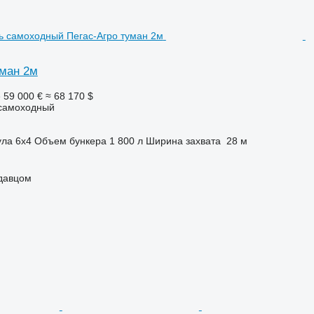
уман 2м
е
59 000 €
≈ 68 170 $
самоходный
ула
6x4
Объем бункера
1 800 л
Ширина захвата
28 м
одавцом