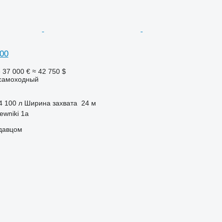
100
е
37 000 €
≈ 42 750 $
самоходный
4 100 л
Ширина захвата
24 м
ewniki 1a
одавцом