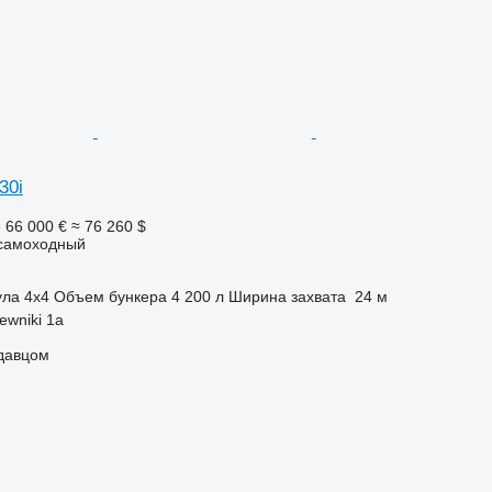
30i
е
66 000 €
≈ 76 260 $
самоходный
ула
4x4
Объем бункера
4 200 л
Ширина захвата
24 м
ewniki 1a
одавцом