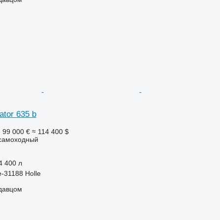
ator 635 b
е
99 000 €
≈ 114 400 $
самоходный
4 400 л
-31188 Holle
одавцом