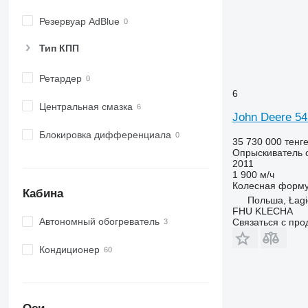
Резервуар AdBlue
Тип КПП
Ретардер
6
Центральная смазка
John Deere 54
Блокировка дифференциала
35 730 000 тенг
Опрыскиватель 
2011
1 900 м/ч
Колесная форм
Кабина
Польша, Łagi
FHU KLECHA
Автономный обогреватель
Связаться с пр
Кондиционер