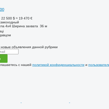
100
е
22 500 $
≈ 19 470 €
самоходный
ула
4x4
Ширина захвата
36 м
вці
одавцом
 новые объявления данной рубрики
я
глашаетесь с нашей
политикой конфиденциальности
и
пользовател