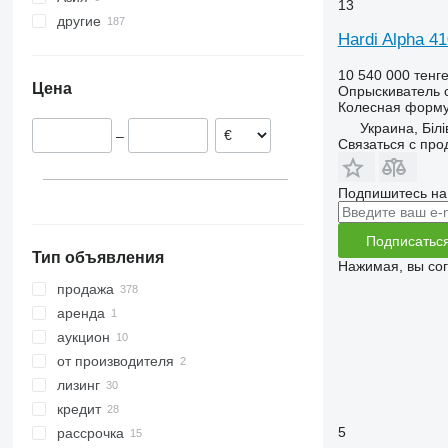
13
другие
Польша
Мексика
Узбекистан
Hardi Alpha 4
Венгрия
Грузия
Украина
Румыния
Азербайджан
10 540 000 тенг
Цена
Опрыскиватель 
Словакия
Колесная форм
Нидерланды
Украина, Білі
–
Латвия
Связаться с пр
показать все
Подпишитесь на
Подписатьс
Тип объявления
Нажимая, вы со
продажа
аренда
аукцион
от производителя
лизинг
кредит
5
рассрочка