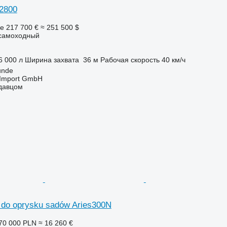
2800
ге
217 700 €
≈ 251 500 $
самоходный
6 000 л
Ширина захвата
36 м
Рабочая скорость
40 км/ч
unde
t-Import GmbH
одавцом
 do oprysku sadów Aries300N
70 000 PLN
≈ 16 260 €