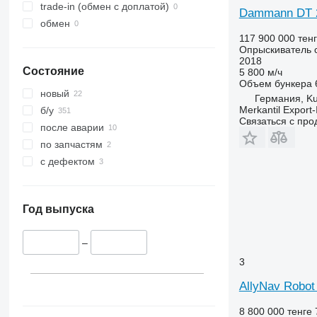
trade-in (обмен с доплатой)
Dammann DT 
обмен
117 900 000 тен
Опрыскиватель 
2018
Состояние
5 800 м/ч
Объем бункера
новый
Германия, K
Merkantil Expor
б/у
Связаться с пр
после аварии
по запчастям
с дефектом
Год выпуска
–
3
AllyNav Robot
8 800 000 тенге