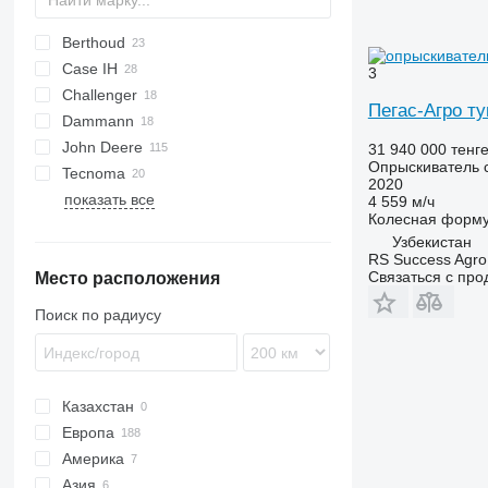
Berthoud
Condor
Pantera
F40
Case IH
ZA
UF
BOXER
3
Challenger
UX
RAPTOR
4430
Пегас-Агро т
Dammann
TENOR
Patriot
RoGator
Xerion
John Deere
VANTAGE
Spra Coupe
DT
Rogator
STS
Alpha
Terra
Leeb
Air Ride
Uniport
31 940 000 тенг
Опрыскиватель 
Tecnoma
410
3WPZ
M-series
MAF
3200
Nitro
Guardian
2020
показать все
740i
Laser
VT
4 559 м/ч
Колесная форм
4040
Узбекистан
4710
RS Success Agro
Связаться с пр
Место расположения
4720
4730
Поиск по радиусу
4830
4930
4940
Казахстан
5430i
Европа
H-series
Америка
Германия
M-series
Азия
Франция
США