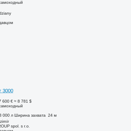
самоходный
dziany
одавцом
r 3000
7 600 €
≈ 8 781 $
самоходный
3 000 л
Ширина захвата
24 м
zimír
P spol. s r.o.
одавцом