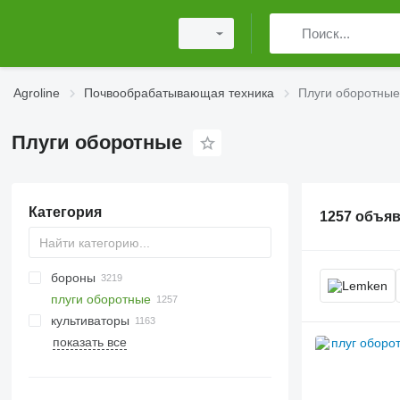
Agroline
Почвообрабатывающая техника
Плуги оборотные
Плуги оборотные
Категория
1257 объя
бороны
плуги оборотные
дисковые бороны
культиваторы
ротационные бороны
показать все
пружинные бороны
мульчеры для трактора
катки зубчато-кольчатые
зубовые бороны
мульчеры для экскаватора
катки-измельчители
шлейфовые бороны
мульчеры лесные
катки кольчатые