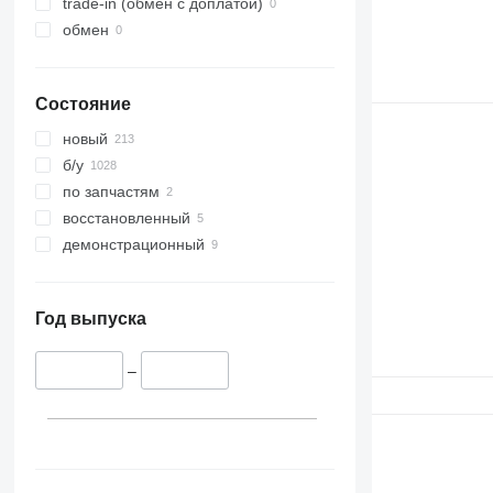
trade-in (обмен с доплатой)
обмен
Состояние
новый
б/у
по запчастям
восстановленный
демонстрационный
Год выпуска
–