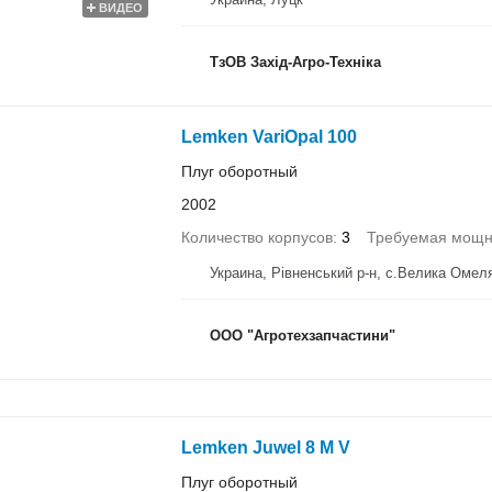
ВИДЕО
ТзОВ Захід-Агро-Техніка
Lemken VariOpal 100
Плуг оборотный
2002
Количество корпусов
3
Требуемая мощно
Украина, Рівненський р-н, с.Велика Омел
ООО "Агротехзапчастини"
Lemken Juwel 8 M V
Плуг оборотный