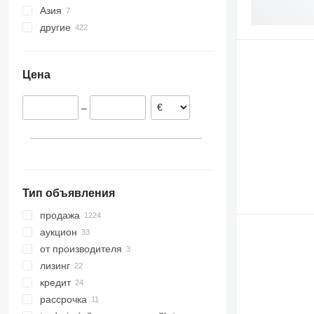
Азия
Германия
другие
Польша
Узбекистан
Австрия
Турция
Украина
Латвия
Азербайджан
Цена
Франция
Нидерланды
–
Норвегия
Румыния
показать все
Тип объявления
продажа
аукцион
от производителя
лизинг
кредит
рассрочка