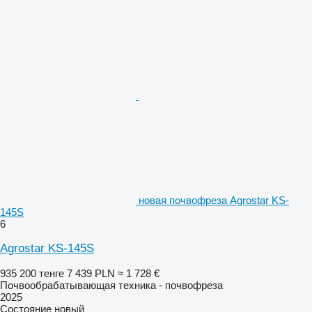
новая почвофреза Agrostar KS-
145S
6
Agrostar KS-145S
935 200 тенге
7 439 PLN
≈ 1 728 €
Почвообрабатывающая техника - почвофреза
2025
Состояние
новый