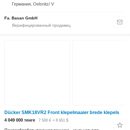
Германия, Oelsnitz/ V
Fa. Basan GmbH
Dücker SMK18VR2 Front klepelmaaier brede klepels
4 049 000 тенге
7 500 €
≈ 8 651 $