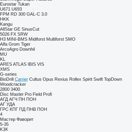
Eurostar
Tukan
U671
U693
FPM RD 300
GAL-C 3.0
HKK
Kangu
AllStar
GE
SinusCut
5026
FX
SRW
H3
MINI-BMS
Midiforst
Multiforst
SMO
Alfa
Grom
Tiger
ArcoAgro
Downhil
MU
KL
ARES
ATLAS
IBIS
VIS
XMS
G-series
BioDrill
Carrier
Cultus
Opus
Rexius
Rollex
Spirit
Swift
TopDown
Woodcracker
2800
3400
Disc Master Pro
Field Profi
АГД
АГЧ
ПН
ПОН
АГ
УДА
ГРС
КПГ
ПД
ПНВ
ПОН
4
Мастер
Фаворит
5-35
КЗК