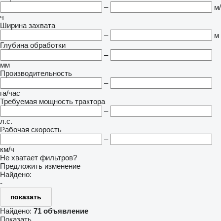
–
м/
ч
Ширина захвата
–
м
Глубина обработки
–
мм
Производительность
–
га/час
Требуемая мощность трактора
–
л.с.
Рабочая скорость
–
км/ч
Не хватает фильтров?
Предложить изменение
Найдено:
-
показать
Найдено:
71 объявление
Показать