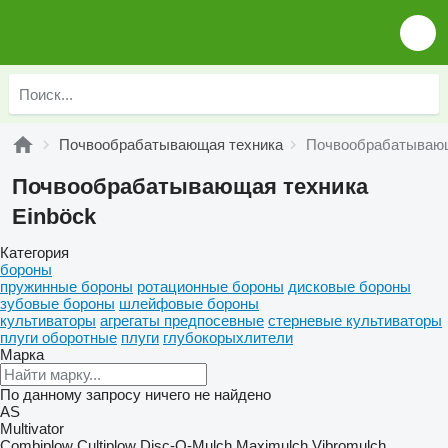
Почвообрабатывающая техника
Почвообрабатывающ
Почвообрабатывающая техника
Einböck
Категория
бороны
пружинные бороны
ротационные бороны
дисковые бороны
зубовые бороны
шлейфовые бороны
культиваторы
агрегаты предпосевные
стерневые культиваторы
плуги оборотные
плуги
глубокорыхлители
Марка
По данному запросу ничего не найдено
AS
Multivator
Combiplow
Cultiplow
Disc-O-Mulch
Maximulch
Vibromulch