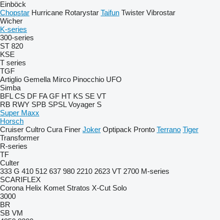
Einböck
Chopstar
Hurricane
Rotarystar
Taifun
Twister
Vibrostar
Wicher
K-series
300-series
ST 820
KSE
T series
TGF
Artiglio
Gemella
Mirco
Pinocchio
UFO
Simba
BFL
CS
DF
FA
GF
HT
KS
SE
VT
RB
RWY
SPB
SPSL
Voyager S
Super Maxx
Horsch
Cruiser
Cultro
Cura
Finer
Joker
Optipack
Pronto
Terrano
Tiger
Transformer
R-series
TF
Culter
333 G
410
512
637
980
2210
2623 VT
2700
M-series
SCARIFLEX
Corona
Helix
Komet
Stratos
X-Cut Solo
3000
BR
SB
VM