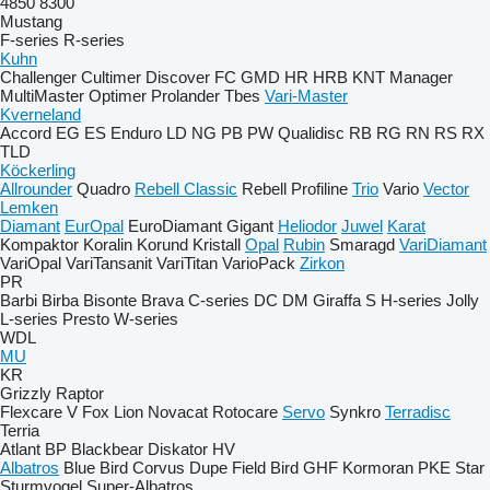
4850
8300
Mustang
F-series
R-series
Kuhn
Challenger
Cultimer
Discover
FC
GMD
HR
HRB
KNT
Manager
MultiMaster
Optimer
Prolander
Tbes
Vari-Master
Kverneland
Accord
EG
ES
Enduro
LD
NG
PB
PW
Qualidisc
RB
RG
RN
RS
RX
TLD
Köckerling
Allrounder
Quadro
Rebell Classic
Rebell Profiline
Trio
Vario
Vector
Lemken
Diamant
EurOpal
EuroDiamant
Gigant
Heliodor
Juwel
Karat
Kompaktor
Koralin
Korund
Kristall
Opal
Rubin
Smaragd
VariDiamant
VariOpal
VariTansanit
VariTitan
VarioPack
Zirkon
PR
Barbi
Birba
Bisonte
Brava
C-series
DC
DM
Giraffa S
H-series
Jolly
L-series
Presto
W-series
WDL
MU
KR
Grizzly
Raptor
Flexcare V
Fox
Lion
Novacat
Rotocare
Servo
Synkro
Terradisc
Terria
Atlant
BP
Blackbear
Diskator
HV
Albatros
Blue Bird
Corvus
Dupe
Field Bird
GHF
Kormoran
PKE
Star
Sturmvogel
Super-Albatros