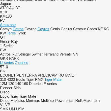
Jaguar
AT30
AU
BT
8
10
KM180
FV
Amazone
Cataya
Catros
Cayron
Cayros
Cenio
Cenius
Centaur
Cobra
KE
KG
KW
Teres
Tyrok
OT
Green Ray
1-Series
BW
Actros RO
Striegel
Swifter
Terraland
Versatill VN
GKR
PARK
U-series
Z-series
5710
CK
ECONET
PENTERRA
PRECICAM
ROTANET
310
4300
Ecolo Tiger
RMX
Tiger Mate
12M
120
140
160
D series
F-series
Pioneer
Sirio
Disco
Ecolo Tiger
Tiger Mate
Dinco
Maxidisc
Minimax
Multiflex
Powerchain
RolloMaximum
VL
VP
SMK
UM
USM