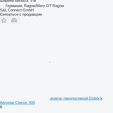
Ширина захвата
9 м
Германия, Ragow/Merz OT Ragow
S&L Connect GmbH
Связаться с продавцом
агрегат предпосевной Einböck
Aerostar-Classic 900
8