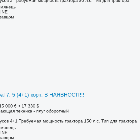
усов
3
Требуемая мощность трактора
90 л.с.
Тип
для трактора
амянець
INE
одавцом
l 7, 5 (4+1) корп. В НАЯВНОСТІ!!!
15 000 €
≈ 17 330 $
ающая техника - плуг оборотный
усов
4+1
Требуемая мощность трактора
150 л.с.
Тип
для трактора
амянець
INE
одавцом