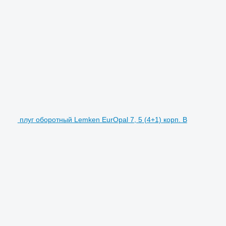
плуг оборотный Lemken EurOpal 7, 5 (4+1) корп. В