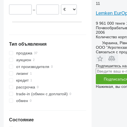
11
Италия
VariDiamant
Opal 120
Rubin 10
Smaragd 9
–
Великобритания
VariOpal
Opal 140
Rubin 12
VariDiamant 6
Lemken EurOp
VariTansanit
VariDiamant 7
VariOpal 7
9 961 000 тенге
VariTitan
VariDiamant 9
VariOpal 8
VariTansanit 8
Почвообрабатыв
VarioPack
VariDiamant 10
VariOpal 9
2006
Количество корп
Zirkon
VarioPack 110
Украина, Рів
Тип объявления
Zirkon 8
ООО "Агротехза
Связаться с пр
Zirkon 12
продажа
аукцион
Подпишитесь на
от производителя
лизинг
Подписатьс
кредит
Нажимая, вы со
рассрочка
trade-in (обмен с доплатой)
обмен
Состояние