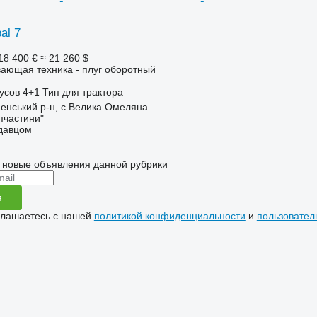
al 7
18 400 €
≈ 21 260 $
ающая техника - плуг оборотный
усов
4+1
Тип
для трактора
ненський р-н, с.Велика Омеляна
пчастини"
одавцом
 новые объявления данной рубрики
я
глашаетесь с нашей
политикой конфиденциальности
и
пользовател