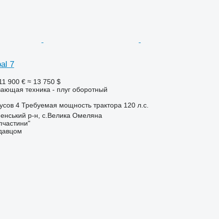
al 7
11 900 €
≈ 13 750 $
ающая техника - плуг оборотный
усов
4
Требуемая мощность трактора
120 л.с.
ненський р-н, с.Велика Омеляна
пчастини"
одавцом