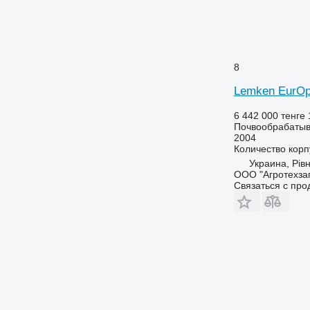
8
Lemken EurOp
6 442 000 тенге
Почвообрабатыв
2004
Количество корп
Украина, Рів
ООО "Агротехза
Связаться с пр