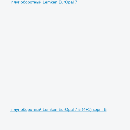
плуг оборотный Lemken EurOpal 7
плуг оборотный Lemken EurOpal 7 5 (4+1) корп. В