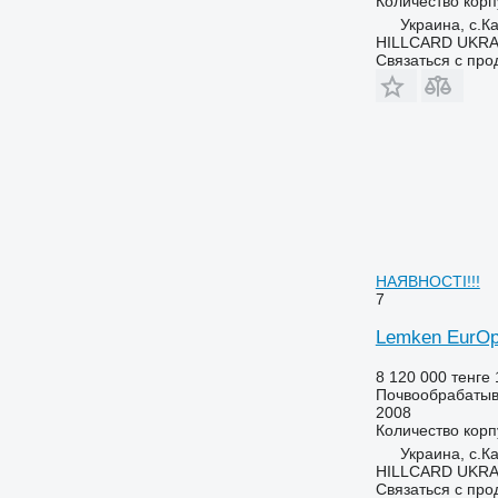
Количество корп
Украина, с.К
HILLCARD UKRA
Связаться с пр
НАЯВНОСТІ!!!
7
Lemken EurOpa
8 120 000 тенге
Почвообрабатыв
2008
Количество корп
Украина, с.К
HILLCARD UKRA
Связаться с пр