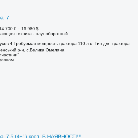
al 7
14 700 €
≈ 16 980 $
ающая техника - плуг оборотный
усов
4
Требуемая мощность трактора
110 л.с.
Тип
для трактора
ненський р-н, с.Велика Омеляна
пчастини"
одавцом
l 7 5 (4+1) корп. В НАЯВНОСТІ!!!