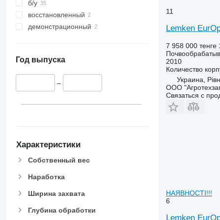
б/у
11
восстановленный
демонстрационный
Lemken EurOp
7 958 000 тенге
Почвообрабатыв
Год выпуска
2010
Количество корп
Украина, Рів
–
ООО "Агротехза
Связаться с пр
Характеристики
Собственный вес
Наработка
НАЯВНОСТІ!!!
Ширина захвата
6
Глубина обработки
Lemken EurOpa