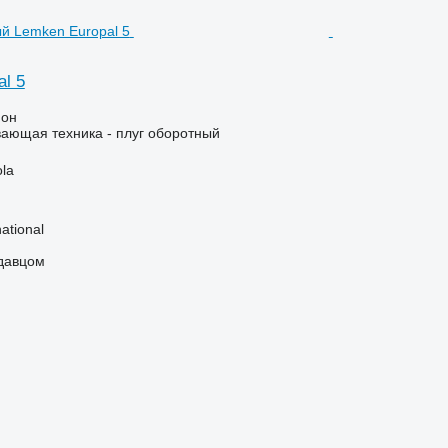
l 5
ион
ающая техника - плуг оборотный
la
ational
одавцом