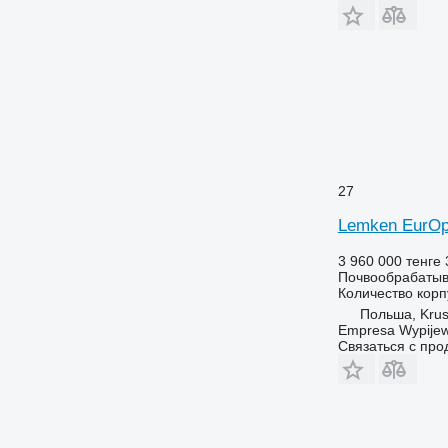
27
Lemken EurOp
3 960 000 тенге
Почвообрабатыв
Количество корп
Польша, Krus
Empresa Wypijew
Связаться с пр