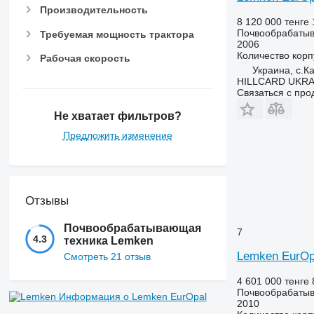
Производительность
8 120 000 тенге
Почвообрабатыв
Требуемая мощность трактора
2006
Количество корп
Рабочая скорость
Украина, с.К
HILLCARD UKRA
Связаться с пр
Не хватает фильтров?
Предложить изменение
Отзывы
Почвообрабатывающая
7
4.3
техника Lemken
Lemken EurOp
Смотреть 21 отзыв
4 601 000 тенге
Почвообрабатыв
Информация о Lemken EurOpal
2010