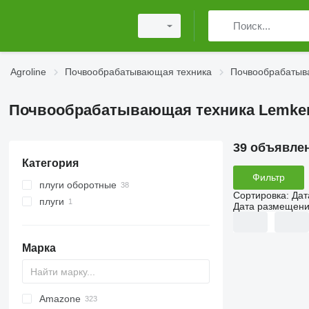
Agroline
Почвообрабатывающая техника
Почвообрабатыв
Почвообрабатывающая техника Lemken
39 объявле
Категория
Фильтр
плуги оборотные
Сортировка
:
Дат
плуги
Дата размещен
Марка
Amazone
AS
Multivator
Cultiplow
Jaguar
AT30
8
KM180
FV