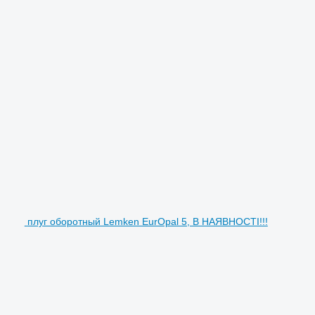
плуг оборотный Lemken EurOpal 5, В НАЯВНОСТІ!!!