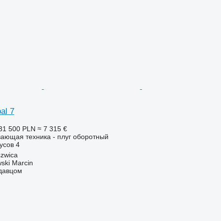
al 7
31 500 PLN
≈ 7 315 €
ающая техника - плуг оборотный
усов
4
zwica
ski Marcin
одавцом