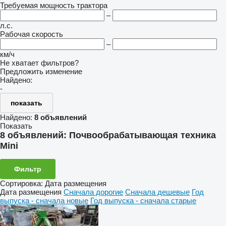
Требуемая мощность трактора
–
л.с.
Рабочая скорость
–
км/ч
Не хватает фильтров?
Предложить изменение
Найдено:
-
показать
Найдено:
8 объявлений
Показать
8 объявлений:
Почвообрабатывающая техника
Mini
Фильтр
Сортировка
:
Дата размещения
Дата размещения
Сначала дорогие
Сначала дешевые
Год
выпуска - сначала новые
Год выпуска - сначала старые