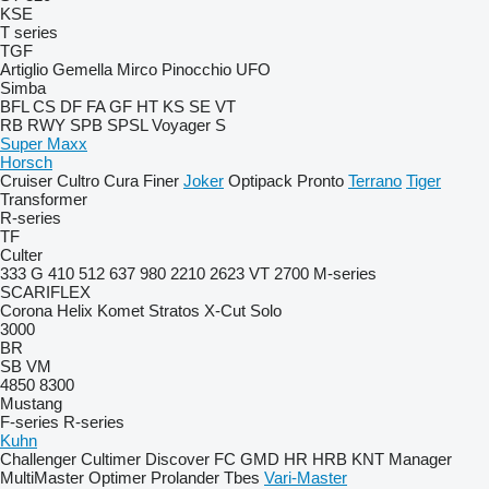
KSE
T series
TGF
Artiglio
Gemella
Mirco
Pinocchio
UFO
Simba
BFL
CS
DF
FA
GF
HT
KS
SE
VT
RB
RWY
SPB
SPSL
Voyager S
Super Maxx
Horsch
Cruiser
Cultro
Cura
Finer
Joker
Optipack
Pronto
Terrano
Tiger
Transformer
R-series
TF
Culter
333 G
410
512
637
980
2210
2623 VT
2700
M-series
SCARIFLEX
Corona
Helix
Komet
Stratos
X-Cut Solo
3000
BR
SB
VM
4850
8300
Mustang
F-series
R-series
Kuhn
Challenger
Cultimer
Discover
FC
GMD
HR
HRB
KNT
Manager
MultiMaster
Optimer
Prolander
Tbes
Vari-Master