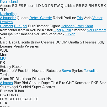
Kverneland
Accord
EG
ES
Enduro
LD
NG
PB
PW
Qualidisc
RB
RG
RN
RS
RX
TLD
Köckerling
Allrounder
Quadro
Rebell Classic
Rebell Profiline
Trio
Vario
Vector
Lemken
Diamant
EurOpal
EuroDiamant
Gigant
Heliodor
Juwel
Karat
Kompaktor
Koralin
Korund
Kristall
Opal
Rubin
Smaragd
VariDiamant
VariOpal
VariTansanit
VariTitan
VarioPack
Zirkon
PR
Barbi
Birba
Bisonte
Brava
C-series
DC
DM
Giraffa S
H-series
Jolly
L-series
Presto
W-series
WDL
Mini
MU
KR
Grizzly
Raptor
Flexcare V
Fox
Lion
Novacat
Rotocare
Servo
Synkro
Terradisc
Terria
Atlant
BP
Blackbear
Diskator
HV
Albatros
Blue Bird
Corvus
Dupe
Field Bird
GHF
Kormoran
PKE
Star
Sturmvogel
Sunbird
Super-Albatros
Eurostar
Tukan
U671
U693
FPM RD 300
GAL-C 3.0
HKK