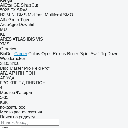
Kangu
AllStar
GE
SinusCut
5026
FX
SRW
H3
MINI-BMS
Midiforst
Multiforst
SMO
Alfa
Grom
Tiger
ArcoAgro
Downhil
MU
KL
ARES
ATLAS
IBIS
VIS
XMS
G-series
BioDrill
Carrier
Cultus
Opus
Rexius
Rollex
Spirit
Swift
TopDown
Woodcracker
2800
3400
Disc Master Pro
Field Profi
АГД
АГЧ
ПН
ПОН
АГ
УДА
ГРС
КПГ
ПД
ПНВ
ПОН
4
Мастер
Фаворит
5-35
КЗК
показать все
Место расположения
Поиск по радиусу