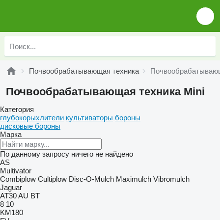
Почвообрабатывающая техника
Почвообрабатывающ
Почвообрабатывающая техника Mini
Категория
глубокорыхлители
культиваторы
бороны
дисковые бороны
Марка
По данному запросу ничего не найдено
AS
Multivator
Combiplow
Cultiplow
Disc-O-Mulch
Maximulch
Vibromulch
Jaguar
AT30
AU
BT
8
10
KM180