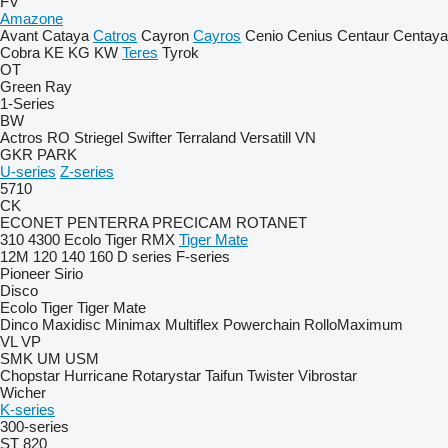
FV
Amazone
Avant
Cataya
Catros
Cayron
Cayros
Cenio
Cenius
Centaur
Centaya
Cobra
KE
KG
KW
Teres
Tyrok
OT
Green Ray
1-Series
BW
Actros RO
Striegel
Swifter
Terraland
Versatill VN
GKR
PARK
U-series
Z-series
5710
CK
ECONET
PENTERRA
PRECICAM
ROTANET
310
4300
Ecolo Tiger
RMX
Tiger Mate
12M
120
140
160
D series
F-series
Pioneer
Sirio
Disco
Ecolo Tiger
Tiger Mate
Dinco
Maxidisc
Minimax
Multiflex
Powerchain
RolloMaximum
VL
VP
SMK
UM
USM
Chopstar
Hurricane
Rotarystar
Taifun
Twister
Vibrostar
Wicher
K-series
300-series
ST 820