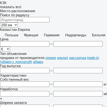
КЗК
показать все
Место расположения
Поиск по радиусу
Казахстан
Европа
Польша
Франция
Германия
Нидерланды
Бельгия
Цена
–
Тип объявления
продажа
от производителя
лизинг
кредит
рассрочка
trade-in
(обмен с доплатой)
обмен
Год выпуска
–
Характеристики
Собственный вес
–
кг
Наработка
–
м/
ч
Ширина захвата