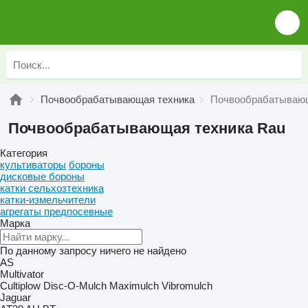
Почвообрабатывающая техника
Почвообрабатывающ
Почвообрабатывающая техника Rau
Категория
культиваторы
бороны
дисковые бороны
катки сельхозтехника
катки-измельчители
агрегаты предпосевные
Марка
По данному запросу ничего не найдено
AS
Multivator
Cultiplow
Disc-O-Mulch
Maximulch
Vibromulch
Jaguar