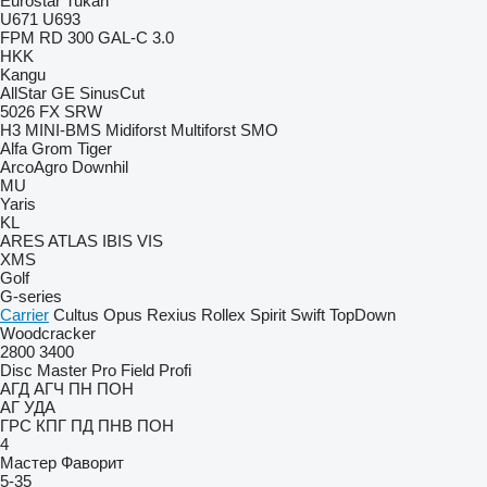
Eurostar
Tukan
U671
U693
FPM RD 300
GAL-C 3.0
HKK
Kangu
AllStar
GE
SinusCut
5026
FX
SRW
H3
MINI-BMS
Midiforst
Multiforst
SMO
Alfa
Grom
Tiger
ArcoAgro
Downhil
MU
Yaris
KL
ARES
ATLAS
IBIS
VIS
XMS
Golf
G-series
Carrier
Cultus
Opus
Rexius
Rollex
Spirit
Swift
TopDown
Woodcracker
2800
3400
Disc Master Pro
Field Profi
АГД
АГЧ
ПН
ПОН
АГ
УДА
ГРС
КПГ
ПД
ПНВ
ПОН
4
Мастер
Фаворит
5-35