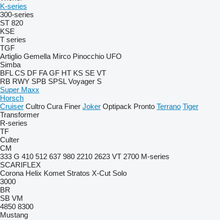
K-series
300-series
ST 820
KSE
T series
TGF
Artiglio
Gemella
Mirco
Pinocchio
UFO
Simba
BFL
CS
DF
FA
GF
HT
KS
SE
VT
RB
RWY
SPB
SPSL
Voyager S
Super Maxx
Horsch
Cruiser
Cultro
Cura
Finer
Joker
Optipack
Pronto
Terrano
Tiger
Transformer
R-series
TF
Culter
CM
333 G
410
512
637
980
2210
2623 VT
2700
M-series
SCARIFLEX
Corona
Helix
Komet
Stratos
X-Cut Solo
3000
BR
SB
VM
4850
8300
Mustang