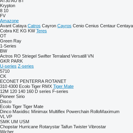
AT30
AU
BT
Krypton
8
10
FV
Amazone
Avant
Cataya
Catros
Cayron
Cayros
Cenio
Cenius
Centaur
Centaya
Cobra
KE
KG
KW
Teres
OT
Green Ray
1-Series
BW
Actros RO
Striegel
Swifter
Terraland
Versatill VN
GKR
PARK
U-series
Z-series
5710
CK
ECONET
PENTERRA
ROTANET
310
4300
Ecolo Tiger
RMX
Tiger Mate
12M
120
140
160
D series
F-series
Pioneer
Sirio
Disco
Ecolo Tiger
Tiger Mate
Dinco
Maxidisc
Minimax
Multiflex
Powerchain
RolloMaximum
VL
VP
SMK
UM
USM
Chopstar
Hurricane
Rotarystar
Taifun
Twister
Vibrostar
Wicher