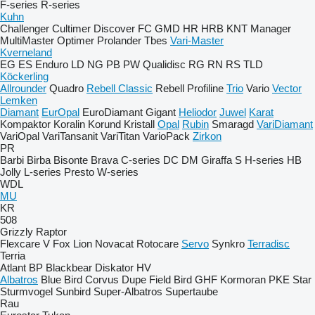
F-series
R-series
Kuhn
Challenger
Cultimer
Discover
FC
GMD
HR
HRB
KNT
Manager
MultiMaster
Optimer
Prolander
Tbes
Vari-Master
Kverneland
EG
ES
Enduro
LD
NG
PB
PW
Qualidisc
RG
RN
RS
TLD
Köckerling
Allrounder
Quadro
Rebell Classic
Rebell Profiline
Trio
Vario
Vector
Lemken
Diamant
EurOpal
EuroDiamant
Gigant
Heliodor
Juwel
Karat
Kompaktor
Koralin
Korund
Kristall
Opal
Rubin
Smaragd
VariDiamant
VariOpal
VariTansanit
VariTitan
VarioPack
Zirkon
PR
Barbi
Birba
Bisonte
Brava
C-series
DC
DM
Giraffa S
H-series
HB
Jolly
L-series
Presto
W-series
WDL
MU
KR
508
Grizzly
Raptor
Flexcare V
Fox
Lion
Novacat
Rotocare
Servo
Synkro
Terradisc
Terria
Atlant
BP
Blackbear
Diskator
HV
Albatros
Blue Bird
Corvus
Dupe
Field Bird
GHF
Kormoran
PKE
Star
Sturmvogel
Sunbird
Super-Albatros
Supertaube
Rau