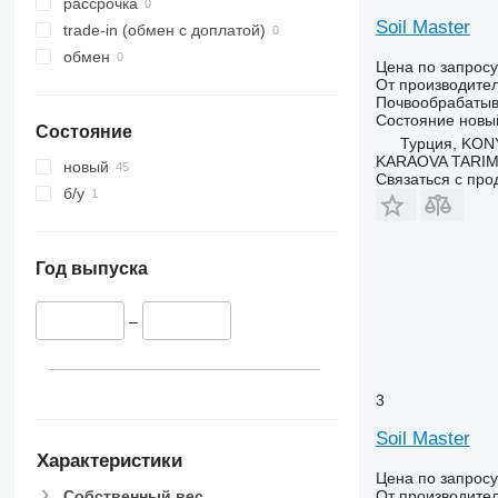
рассрочка
Soil Master
trade-in (обмен с доплатой)
обмен
Цена по запросу
От производите
Почвообрабатыв
Состояние
новы
Состояние
Турция, KO
KARAOVA TARIM
новый
Связаться с пр
б/у
Год выпуска
–
3
Soil Master
Характеристики
Цена по запросу
Собственный вес
От производите