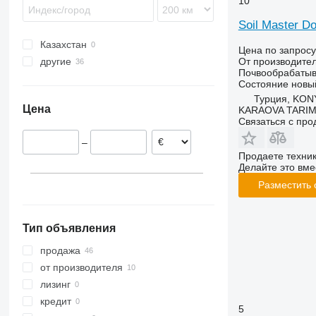
10
Tyrok
Optimer
RB
Kompaktor
Giraffa S
Terradisc
PKE
Spirit
Soil Master Do
Prolander
RG
Koralin
H-series
Terria
Star
Swift
Казахстан
Tbes
RN
Korund
Jolly
Sturmvogel
TopDown
Цена по запросу
От производите
другие
Vari-Master
RS
Kristall
L-series
Super-Albatros
Почвообрабатыв
Украина
RX
Opal
Presto
Состояние
новы
TLD
Rubin
W-series
Турция, KO
Цена
KARAOVA TARIM
Smaragd
Связаться с пр
VariDiamant
–
VariOpal
Продаете техни
VariTansanit
Делайте это вме
VariTitan
Разместить
VarioPack
Zirkon
Тип объявления
продажа
от производителя
лизинг
кредит
5