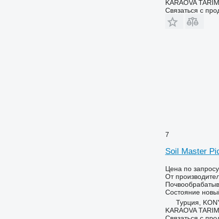
KARAOVA TARIM
Связаться с пр
7
Soil Master Pi
Цена по запросу
От производите
Почвообрабатыв
Состояние
новы
Турция, KO
KARAOVA TARIM
Связаться с пр