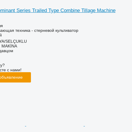
minant Series Trailed Type Combine Tillage Machine
ля
ающая техника - стерневой культиватор
й
NYA/SELÇUKLU
 MAKİNA
одавцом
ку?
сте с нами!
 объявление