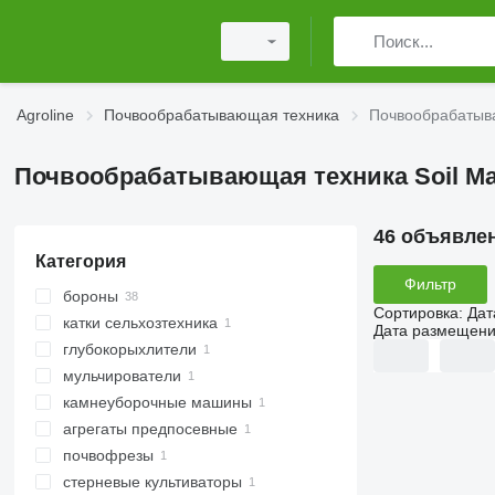
Agroline
Почвообрабатывающая техника
Почвообрабатыва
Почвообрабатывающая техника Soil Ma
46 объявле
Категория
Фильтр
бороны
Сортировка
:
Дат
катки сельхозтехника
дисковые бороны
Дата размещен
глубокорыхлители
катки гладкие
мульчирователи
камнеуборочные машины
мульчеры для трактора
агрегаты предпосевные
почвофрезы
стерневые культиваторы