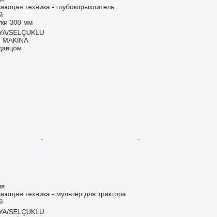
ающая техника - глубокорыхлитель
й
тки
300 мм
NYA/SELÇUKLU
 MAKİNA
одавцом
ля
ающая техника - мульчер для трактора
й
NYA/SELÇUKLU