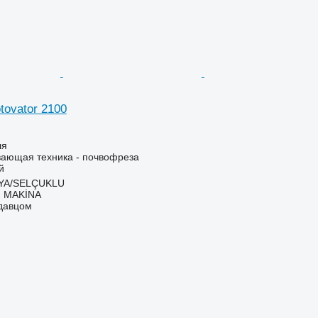
tovator 2100
ля
ающая техника - почвофреза
й
NYA/SELÇUKLU
 MAKİNA
одавцом