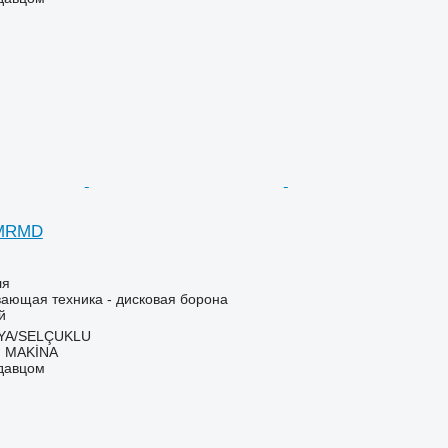
SMRMD
ля
ающая техника - дисковая борона
й
NYA/SELÇUKLU
 MAKİNA
одавцом