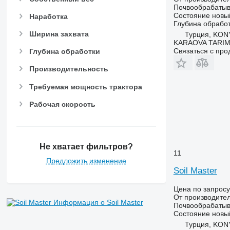
Почвообрабатыв
Состояние
новы
Наработка
Глубина обрабо
Ширина захвата
Турция, KO
KARAOVA TARIM
Связаться с пр
Глубина обработки
Производительность
Требуемая мощность трактора
Рабочая скорость
Не хватает фильтров?
11
Предложить изменение
Soil Master
Цена по запросу
От производите
Информация о Soil Master
Почвообрабатыв
Состояние
новы
Турция, KO