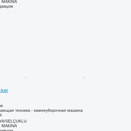
 MAKİNA
одавцом
cker
ля
ающая техника - камнеуборочная машина
й
NYA/SELÇUKLU
 MAKİNA
одавцом