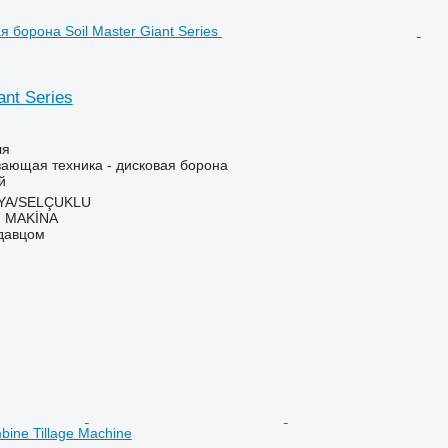
ant Series
ля
ающая техника - дисковая борона
й
NYA/SELÇUKLU
 MAKİNA
одавцом
bine Tillage Machine