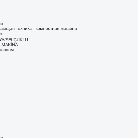
ля
ающая техника - компостная машина
й
NYA/SELÇUKLU
 MAKİNA
одавцом
ля