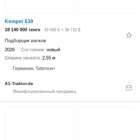
Kemper 639
18 140 000 тенге
33 500 €
≈ 38 710 $
Подборщик валков
2026
Состояние
новый
Ширина захвата
2,55 м
Германия, Sittensen
A1-Traktor.de