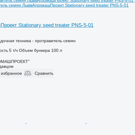
ель семян ЛьвівАгромашПроект Stationary seed treater PNS-5-01
роект Stationary seed treater PNS-5-01
дочная техника - протравитель семян
ость
5 т/ч
Объем бункера
100 л
РОМАШПРОЕКТ"
одавцом
 избранное
Сравнить