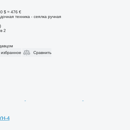
0 $
≈ 476 €
дочная техника - сеялка ручная
)
ов
2
одавцом
 избранное
Сравнить
YH-4