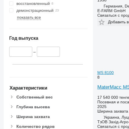
восстановленный
Германия, De
демонстрационный
E-FARM GmbH
Связаться с пр
показать все
Добавить в
Год выпуска
–
MS 8100
8
MaterMacc MS
Характеристики
Собственный вес
17 540 000 тенг
Посевная и поса
2025
Глубина высева
Ширина захвата
Ширина захвата
Украина, Луц
ТзОВ Захід-Агро
Связаться с пр
Количество рядов