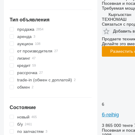
Посевная и поса
Требуемая мощн
Кыргызстан
ТЕХНОМАШ
Тип объявления
Связаться с пр
продажа
Добавить в
аренда
Продаете техни
Делайте это вме
аукцион
от производителя
Разместить
лизинг
кредит
рассрочка
trade-in (обмен с доплатой)
обмен
6
Состояние
6-reihig
новый
б/у
3 865 000 тенге
Посевная и поса
по запчастям
1998