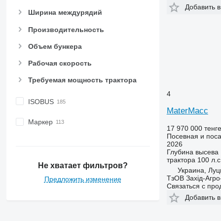
Добавить в
Ширина междурядий
Производительность
Объем бункера
Рабочая скорость
Требуемая мощность трактора
4
ISOBUS
MaterMacc
Маркер
17 970 000 тенг
Посевная и поса
2026
Глубина высева
трактора
100 л.с
Не хватает фильтров?
Украина, Луц
ТзОВ Захід-Агро
Предложить изменение
Связаться с пр
Добавить в