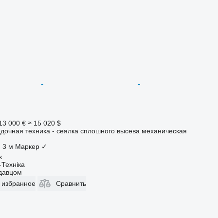
13 000 €
≈ 15 020 $
дочная техника - сеялка сплошного высева механическая
3 м
Маркер
✓
к
-Техніка
одавцом
 избранное
Сравнить