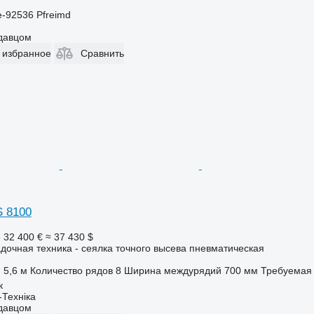
-92536 Pfreimd
одавцом
 избранное
Сравнить
 8100
е
32 400 €
≈ 37 430 $
дочная техника - сеялка точного высева пневматическая
5,6 м
Количество рядов
8
Ширина междурядий
700 мм
Требуемая 
к
-Техніка
одавцом