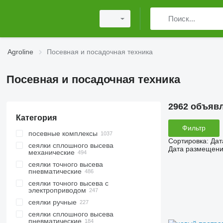
Agroline
Посевная и посадочная техника
Посевная и посадочная техника
2962 объяв
Категория
Фильтр
посевные комплексы
Сортировка
:
Дат
сеялки сплошного высева
Дата размещен
механические
сеялки точного высева
пневматические
сеялки точного высева с
электроприводом
сеялки ручные
сеялки сплошного высева
пневматические