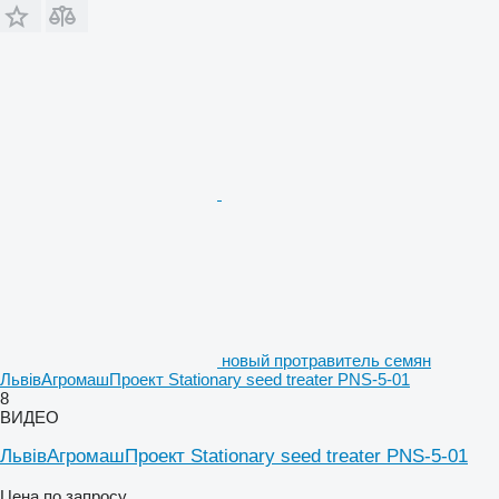
новый протравитель семян
ЛьвівАгромашПроект Stationary seed treater PNS-5-01
8
ВИДЕО
ЛьвівАгромашПроект Stationary seed treater PNS-5-01
Цена по запросу