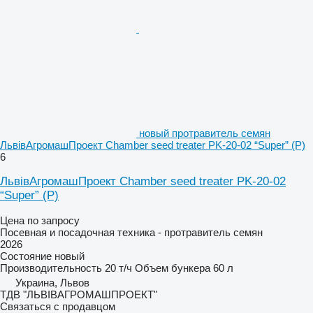
новый протравитель семян
ЛьвівАгромашПроект Chamber seed treater PK-20-02 “Super” (P)
6
ЛьвівАгромашПроект Chamber seed treater PK-20-02
“Super” (P)
Цена по запросу
Посевная и посадочная техника - протравитель семян
2026
Состояние
новый
Производительность
20 т/ч
Объем бункера
60 л
Украина, Львов
ТДВ "ЛЬВІВАГРОМАШПРОЕКТ"
Связаться с продавцом