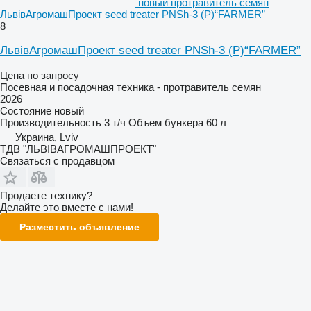
новый протравитель семян
ЛьвівАгромашПроект seed treater PNSh-3 (P)“FARMER”
8
ЛьвівАгромашПроект seed treater PNSh-3 (P)“FARMER”
Цена по запросу
Посевная и посадочная техника - протравитель семян
2026
Состояние
новый
Производительность
3 т/ч
Объем бункера
60 л
Украина, Lviv
ТДВ "ЛЬВІВАГРОМАШПРОЕКТ"
Связаться с продавцом
Продаете технику?
Делайте это вместе с нами!
Разместить объявление