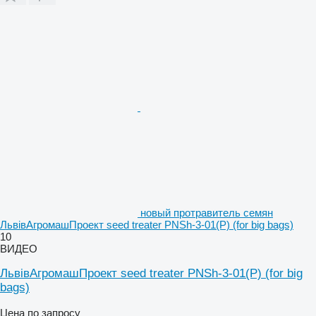
новый протравитель семян
ЛьвівАгромашПроект seed treater PNSh-3-01(P) (for big bags)
10
ВИДЕО
ЛьвівАгромашПроект seed treater PNSh-3-01(P) (for big
bags)
Цена по запросу