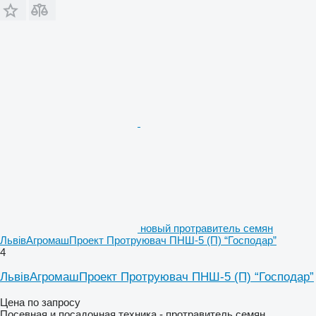
новый протравитель семян
ЛьвівАгромашПроект Протруювач ПНШ-5 (П) “Господар”
4
ЛьвівАгромашПроект Протруювач ПНШ-5 (П) “Господар”
Цена по запросу
Посевная и посадочная техника - протравитель семян