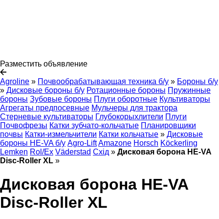
Разместить объявление
Agroline
»
Почвообрабатывающая техника б/у
»
Бороны б/у
»
Дисковые бороны б/у
Ротационные бороны
Пружинные
бороны
Зубовые бороны
Плуги оборотные
Культиваторы
Агрегаты предпосевные
Мульчеры для трактора
Стерневые культиваторы
Глубокорыхлители
Плуги
Почвофрезы
Катки зубчато-кольчатые
Планировщики
почвы
Катки-измельчители
Катки кольчатые
»
Дисковые
бороны HE-VA б/у
Agro-Lift
Amazone
Horsch
Köckerling
Lemken
Rol/Ex
Väderstad
Схід
»
Дисковая борона HE-VA
Disc-Roller XL
»
Дисковая борона HE-VA
Disc-Roller XL