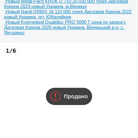
Новый Metal-Fach KRUK U 710
20 030 000 тенге
Дисковая
борона
2023
новый
Украина, м.Вінниця
Новый Nardi ORBIS
16 110 000 тенге
Дисковая борона
2022
новый
Украина, пгт. Юбилейное
Новый Kverneland Qualidisc PRO 5000 T
цена по запросу
Дисковая борона
2026
новый
Украина, Вінницький р-н, с.
Якушинці
1/6
Продано