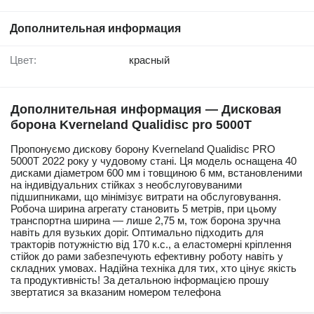
Дополнительная информация
Цвет:
красный
Дополнительная информация — Дисковая
борона Kverneland Qualidisc pro 5000T
Пропонуємо дискову борону Kverneland Qualidisc PRO
5000T 2022 року у чудовому стані. Ця модель оснащена 40
дисками діаметром 600 мм і товщиною 6 мм, встановленими
на індивідуальних стійках з необслуговуваними
підшипниками, що мінімізує витрати на обслуговування.
Робоча ширина агрегату становить 5 метрів, при цьому
транспортна ширина — лише 2,75 м, тож борона зручна
навіть для вузьких доріг. Оптимально підходить для
тракторів потужністю від 170 к.с., а еластомерні кріплення
стійок до рами забезпечують ефективну роботу навіть у
складних умовах. Надійна техніка для тих, хто цінує якість
та продуктивність! За детальною інформацією прошу
звертатися за вказаним номером телефона