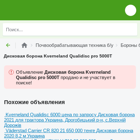
Почвообрабатывающая техника б/у
Бороны 
Дисковая борона Kverneland Qualidisc pro 5000T
Объявление
Дисковая борона Kverneland
Qualidisc pro 5000T
продано и не участвует в
поиске!
Похожие объявления
Kverneland Qualidisc 6000
цена по запросу
Дисковая борона
2021
для трактора
Украина, Дрогобицький р-н, с.Верхній
Дорожів
Väderstad Carrier CR 820
21 650 000 тенге
Дисковая борона
2020
8,2 м
Украина