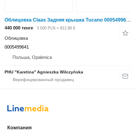
Облицовка Claas Задняя крышка Tucano 0005499641 для зерноуборочного комбайна Claas Tucano
440 000 тенге
3 500 PLN
≈ 812,80 €
Облицовка
0005499641
Польша, Opalenica
PHU "Karetina" Agnieszka Wilczyńska
Компания