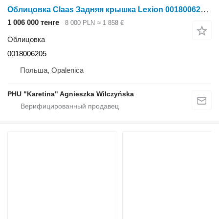
Облицовка Claas Задняя крышка Lexion 0018006205 для зерноуборочного комбайна Claas Lexion
1 006 000 тенге
8 000 PLN
≈ 1 858 €
Облицовка
0018006205
Польша, Opalenica
PHU "Karetina" Agnieszka Wilczyńska