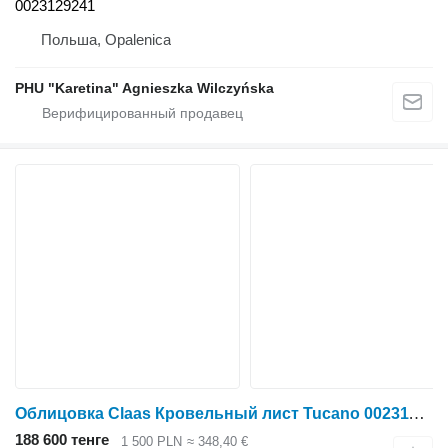
0023129241
Польша, Opalenica
PHU "Karetina" Agnieszka Wilczyńska
Облицовка Claas Кровельный лист Tucano 0023113202 для зерноуборочного комбайна Claas Tucano
188 600 тенге
1 500 PLN
≈ 348,40 €