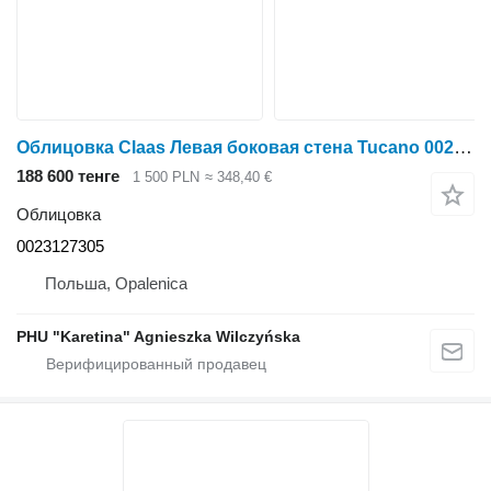
Облицовка Claas Левая боковая стена Tucano 0023127305 для зерноуборочного комбайна Claas Tucano
188 600 тенге
1 500 PLN
≈ 348,40 €
Облицовка
0023127305
Польша, Opalenica
PHU "Karetina" Agnieszka Wilczyńska