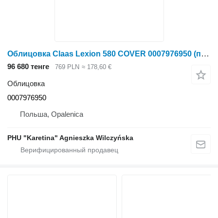
Облицовка Claas Lexion 580 COVER 0007976950 (привод, полка подачи, крышка) для зерноуборочного комбайна Claas Lexion 580
96 680 тенге
769 PLN
≈ 178,60 €
Облицовка
0007976950
Польша, Opalenica
PHU "Karetina" Agnieszka Wilczyńska