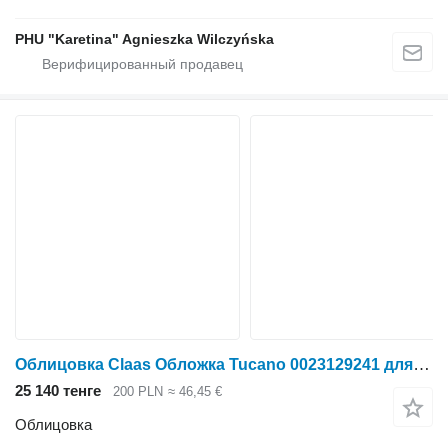
PHU "Karetina" Agnieszka Wilczyńska
Облицовка Claas Обложка Tucano 0023129241 для зерноуборочного комбайна Claas Tucano
25 140 тенге
200 PLN
≈ 46,45 €
Облицовка