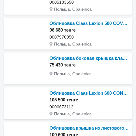
0005183650
Польша, Opalenica
Облицовка Claas Lexion 580 COVER 0007976950 (привод, полка подачи, крышка) для зерноуборочного комбайна Claas Lexion 580
96 680 тенге
0007976950
Польша, Opalenica
Облицовка боковая крышка клапана для зерноуборочного комбайна Claas Dominator Mega
75 430 тенге
Польша, Opalenica
Облицовка Claas Lexion 600 CONSOLE 0006673112 (Привод уборочного аппарата, без для зерноуборочного комбайна Claas Lexion 600
105 500 тенге
0006673112
Польша, Opalenica
Облицовка крышка из листового металла 553121 для зерноуборочного комбайна Claas Tucano 320
100 600 тенге