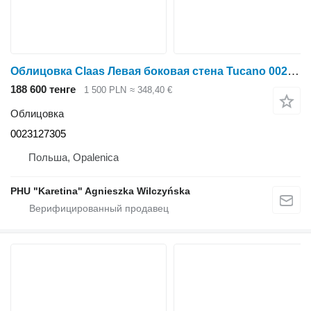
Облицовка Claas Левая боковая стена Tucano 0023127305 для зерноуборочного комбайна Claas Tucano
188 600 тенге
1 500 PLN
≈ 348,40 €
Облицовка
0023127305
Польша, Opalenica
PHU "Karetina" Agnieszka Wilczyńska