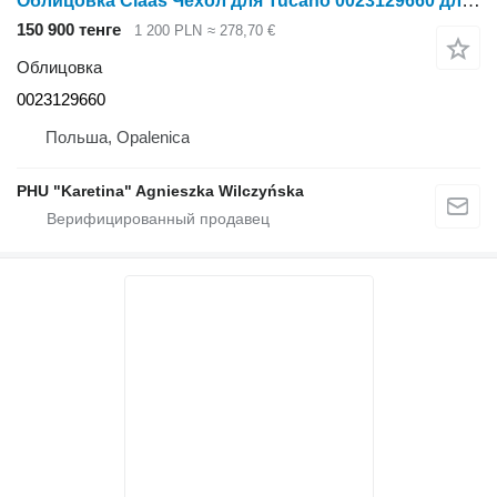
Облицовка Claas Чехол для Tucano 0023129660 для зерноуборочного комбайна Claas Tucano
150 900 тенге
1 200 PLN
≈ 278,70 €
Облицовка
0023129660
Польша, Opalenica
PHU "Karetina" Agnieszka Wilczyńska