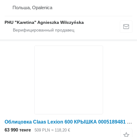
Польша, Opalenica
PHU "Karetina" Agnieszka Wilczyńska
Облицовка Claas Lexion 600 КРЫШКА 0005189481 (Впускной канал; боковая крышка для зерноуборочного комбайна Claas Lexion 600
63 990 тенге
509 PLN
≈ 118,20 €