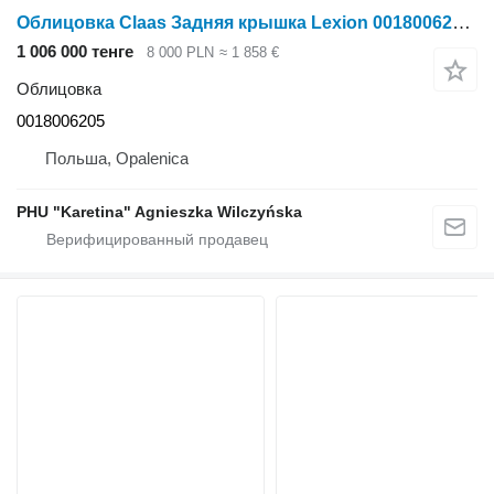
Облицовка Claas Задняя крышка Lexion 0018006205 для зерноуборочного комбайна Claas Lexion
1 006 000 тенге
8 000 PLN
≈ 1 858 €
Облицовка
0018006205
Польша, Opalenica
PHU "Karetina" Agnieszka Wilczyńska