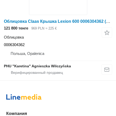
Облицовка Claas Крышка Lexion 600 0006304362 (впускной канал) для зерноуборочного комбайна Claas Lexion 600
121 800 тенге
969 PLN
≈ 225 €
Облицовка
0006304362
Польша, Opalenica
PHU "Karetina" Agnieszka Wilczyńska
Компания