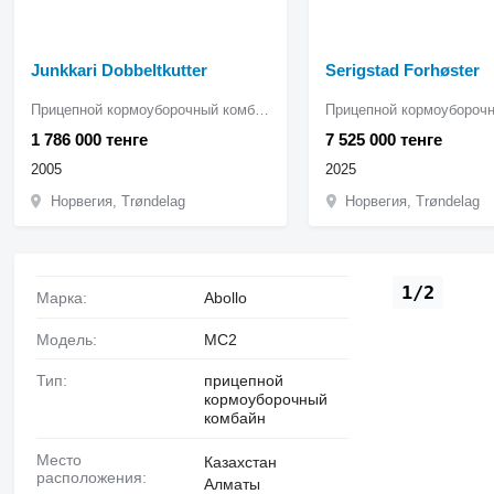
Junkkari Dobbeltkutter
Serigstad Forhøster
Прицепной кормоуборочный комбайн
1 786 000 тенге
7 525 000 тенге
2005
2025
Норвегия, Trøndelag
Норвегия, Trøndelag
1/2
Марка:
Abollo
Модель:
MC2
Тип:
прицепной
кормоуборочный
комбайн
Место
Казахстан
расположения:
Алматы