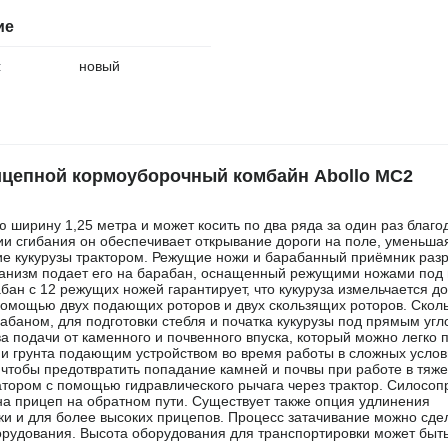
ие
:
новый
цепной кормоуборочный комбайн Abollo MC2
ирину 1,25 метра и может косить по два ряда за один раз благо
 сгибания он обеспечивает открывание дороги на поле, уменьша
ие кукурузы трактором. Режущие ножи и барабанный приёмник раз
еханизм подает его на барабан, оснащенный режущими ножами по
ан с 12 режущих ножей гарантирует, что кукуруза измельчается до
помощью двух подающих роторов и двух скользящих роторов. Скол
баном, для подготовки стебля и початка кукурузы под прямым угл
 подачи от каменного и почвенного впуска, который можно легко 
 и грунта подающим устройством во время работы в сложных услов
 чтобы предотвратить попадание камней и почвы при работе в тяж
атором с помощью гидравлического рычага через трактор. Силосоп
 на прицеп на обратном пути. Существует также опция удлинения
ки и для более высоких прицепов. Процесс затачивание можно сдел
орудования. Высота оборудования для транспортировки может быт