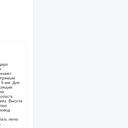
даря
я
резают
д прямым
 5 мм. Для
ьзящие
ом.
попасть
иях. Высота
елых
ровод
ать легко
ь