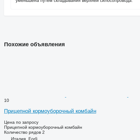
уменьшена путем складывания верхней силосопровода.
Похожие объявления
10
Прицепной кормоуборочный комбайн
Цена по запросу
Прицепной кормоуборочный комбайн
Количество рядов
2
Италия, Forlì