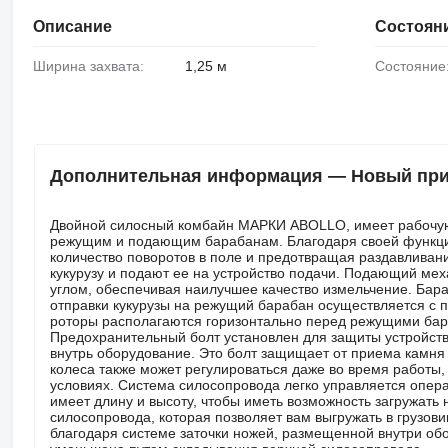
Описание
Состоян
Ширина захвата:
1,25 м
Состояние
Дополнительная информация — Новый при
Двойной силосный комбайн МАРКИ ABOLLO, имеет рабочую ш
режущим и подающим барабанам. Благодаря своей функции
количество поворотов в поле и предотвращая раздавливан
кукурузу и подают ее на устройство подачи. Подающий м
углом, обеспечивая наилучшее качество измельчение. Бараб
отправки кукурузы на режущий барабан осуществляется с 
роторы располагаются горизонтально перед режущими бара
Предохранительный болт установлен для защиты устройства
внутрь оборудование. Это болт защищает от приема камня
колеса также может регулироваться даже во время работы,
условиях. Система силосопровода легко управляется опер
имеет длину и высоту, чтобы иметь возможность загружать
силосопровода, которая позволяет вам выгружать в грузови
благодаря системе заточки ножей, размещенной внутри об