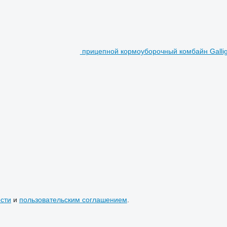
прицепной кормоуборочный комбайн Galligna
сти
и
пользовательским соглашением
.