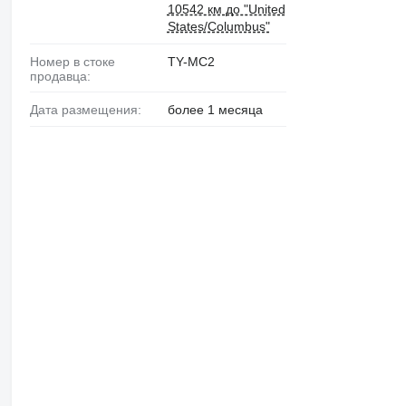
10542 км до "United
States/Columbus"
Номер в стоке
TY-MC2
продавца:
Дата размещения:
более 1 месяца