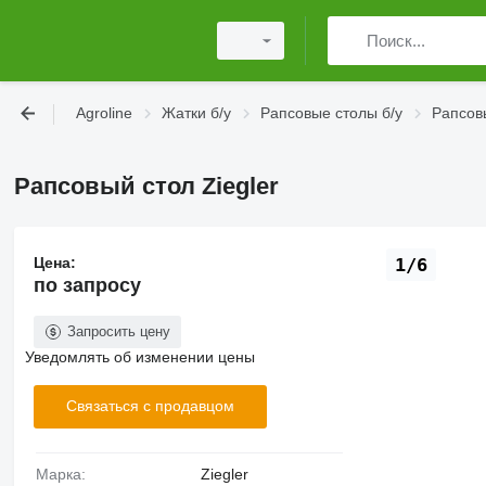
Agroline
Жатки б/у
Рапсовые столы б/у
Рапсовы
Рапсовый стол Ziegler
Цена:
1/6
по запросу
Запросить цену
Уведомлять об изменении цены
Связаться с продавцом
Марка:
Ziegler