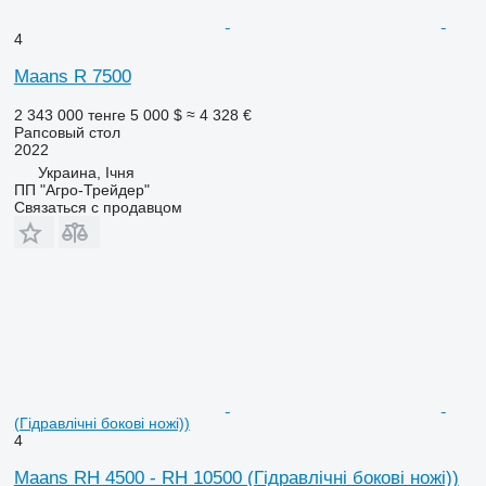
4
Maans R 7500
2 343 000 тенге
5 000 $
≈ 4 328 €
Рапсовый стол
2022
Украина, Ічня
ПП "Агро-Трейдер"
Связаться с продавцом
(Гідравлічні бокові ножі))
4
Maans RH 4500 - RH 10500 (Гідравлічні бокові ножі))