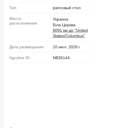
Тип:
рапсовый стол
Место
Украина
расположения:
Біла Церква
8091 км до "United
States/Columbus"
Дата размещения:
10 июл. 2026 г.
Agroline ID:
NB36144