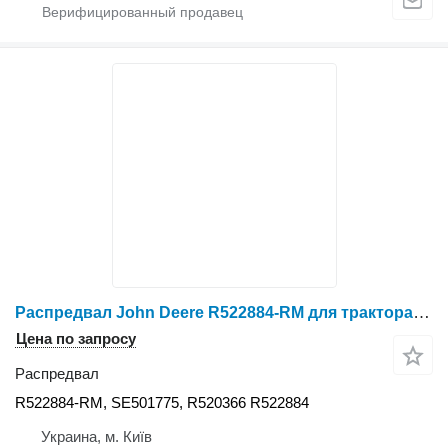
Распредвал John Deere R522884-RM для трактора John Deere
Цена по запросу
Распредвал
R522884-RM, SE501775, R520366 R522884
Украина, м. Київ