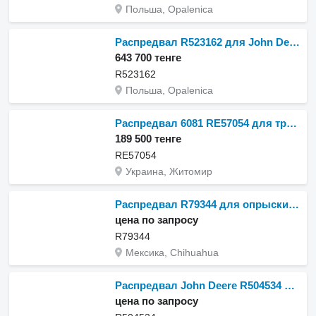
Польша, Opalenica
Распредвал R523162 для John Deere 9470RX
643 700 тенге
R523162
Польша, Opalenica
Распредвал 6081 RE57054 для трактора колесного John Deere 8200, 8300, 8400, 2256, 2268, 2264
189 500 тенге
RE57054
Украина, Житомир
Распредвал R79344 для опрыскивателя John Deere 4045
цена по запросу
R79344
Мексика, Chihuahua
Распредвал John Deere R504534 для опрыскивателя John Deere 4045
цена по запросу