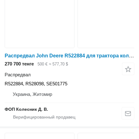
Распредвал John Deere R522884 для трактора колесного John Deere 7250R, 7270R, 7290R, и др
270 700 тенге
500 €
≈ 577,70 $
Распредвал
R522884, R528098, SE501775
Украина, Житомир
ФОП Колесник Д. В.