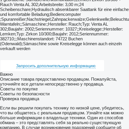
Rauch Venta AL 302;Arbeitsbreite: 3,00 m;24
Scheibenschare;Hydraulisch absenkbarer Saattank für eine einfache
und komfortable Beladung;Bediencomputer
;Spuranreißer;Nachstriegel;Zahnpackerwalze;Gelenkwelle;Beleuchtu
Warntafeln;;Sämaschine:;Hersteller: Rauch;Typ: Venta AL
302;Baujahr: 2002;Seriennummer: 10327;;Kreiselegge:;Hersteller:
Lemken;Typ: Zirkon 10/300;Baujahr: 2012;Seriennummer:
382710;;;Maschinenstandort: 74722 Buchen
(Odenwald);Sämaschine sowie Kreiselegge können auch einzeln
verkauft werden
Запросить дополнительную информацию
Важно
Описание товара предоставлено продавцом. Пожалуйста,
уточняйте все детали непосредственно у продавца.
Советы по покупке
Советы по безопасности
Проверка продавца
Если вы решили покупать технику по низкой цене, убедитесь,
что вы общаетесь с реальным продавцом. Узнайте как можно
больше информации о владельце техники. Один из способов
обмана – это представлять себя за реально существующую
компанию. В случае возникновения подозрений сообщите об