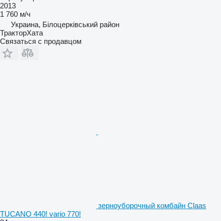
2013
1 760 м/ч
Украина, Білоцерківський район
ТракторХата
Связаться с продавцом
зерноуборочный комбайн Claas
TUCANO 440! vario 770!