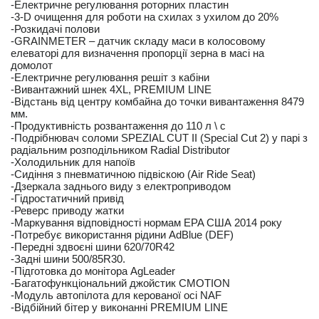
-Електричне регулювання роторних пластин
-3-D очищення для роботи на схилах з ухилом до 20%
-Розкидачі полови
-GRAINMETER – датчик складу маси в колосовому
елеваторі для визначення пропорції зерна в масі на
домолот
-Електричне регулювання решіт з кабіни
-Вивантажний шнек 4XL, PREMIUM LINE
-Відстань від центру комбайна до точки вивантаження 8479
мм.
-Продуктивність розвантаження до 110 л \ с
-Подрібнювач соломи SPEZIAL CUT II (Special Cut 2) у парі з
радіальним розподільником Radial Distributor
-Холодильник для напоїв
-Сидіння з пневматичною підвіскою (Air Ride Seat)
-Дзеркала заднього виду з електроприводом
-Гідростатичний привід
-Реверс приводу жатки
-Маркування відповідності нормам EPA США 2014 року
-Потребує використання рідини AdBlue (DEF)
-Передні здвоєні шини 620/70R42
-Задні шини 500/85R30.
-Підготовка до монітора AgLeader
-Багатофункціональний джойстик CMOTION
-Модуль автопілота для керованої осі NAF
-Відбійний бітер у виконанні PREMIUM LINE