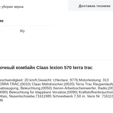
Доставка техники
я уборки зерна
ие
:
б/у
ый комбайн Claas lexion 570 terra trac
​‌‌‌​​​​​​​​​​‌‌​​‌​‌ m;Betriebsstunden: 6135 h;DrumHours: 3750;Geschwindigkeit: 20 km/h;Gewicht: t;Hectare: 9776;Motorleistung: 313
RRA TRAC;(0010) Claas Mähdrescher;(0020) Terra Trac Raupenlaufw
ubabsaugung, Beleuchtung;(0050) Xenon-Arbeitsscheinwerfer, Radio;(0
80) Beleuchtung für klappbare Vorsätze;(0090) Kraftstoffverbrauchs
Mais, Nasenlochsiebe;71611985 Schneidwerk 7,50 m. Vario Nr: 71611
96