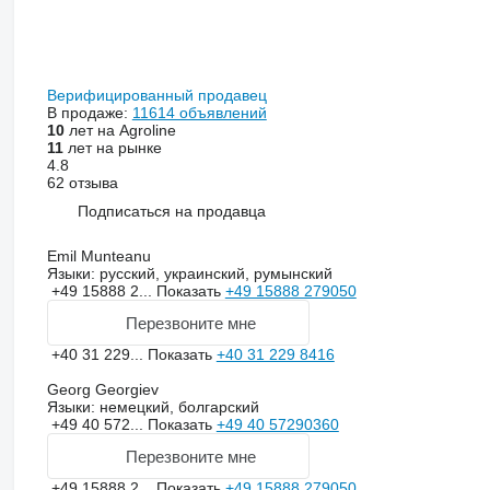
Верифицированный продавец
В продаже:
11614 объявлений
10
лет на Agroline
11
лет на рынке
4.8
62 отзыва
Подписаться на продавца
Emil Munteanu
Языки:
русский, украинский, румынский
+49 15888 2...
Показать
+49 15888 279050
Перезвоните мне
+40 31 229...
Показать
+40 31 229 8416
Georg Georgiev
Языки:
немецкий, болгарский
+49 40 572...
Показать
+49 40 57290360
Перезвоните мне
+49 15888 2...
Показать
+49 15888 279050