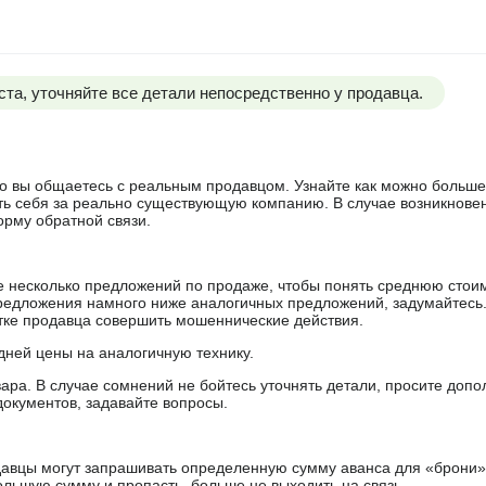
та, уточняйте все детали непосредственно у продавца.
 что вы общаетесь с реальным продавцом. Узнайте как можно боль
ять себя за реально существующую компанию. В случае возникнове
орму обратной связи.
е несколько предложений по продаже, чтобы понять среднюю стои
редложения намного ниже аналогичных предложений, задумайтесь
ытке продавца совершить мошеннические действия.
дней цены на аналогичную технику.
ара. В случае сомнений не бойтесь уточнять детали, просите доп
документов, задавайте вопросы.
авцы могут запрашивать определенную сумму аванса для «брони»
ольшую сумму и пропасть, больше не выходить на связь.