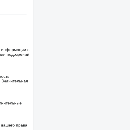
ше информации о
ния подозрений
мость
. Значительная
олнительные
 вашего права