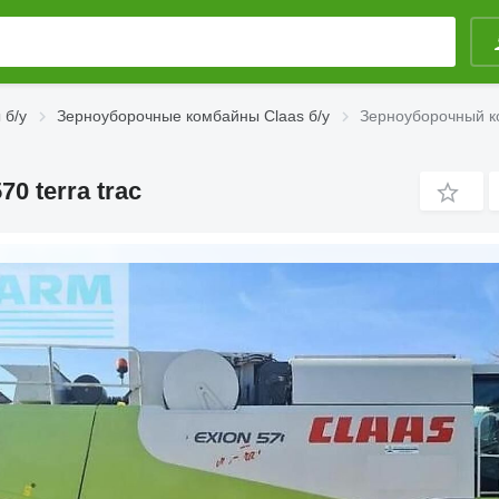
 б/у
Зерноуборочные комбайны Claas б/у
Зерноуборочный ком
0 terra trac