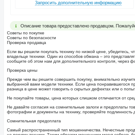
Запросить дополнительную информацию
Описание товара предоставлено продавцом. Пожалуйс
Советы по покупке
Советы по безопасности
Проверка продавца
Если вы решили покупать технику по низкой цене, убедитесь,
владельце техники. Один из способов обмана – это представл
сообщите об этом нам для дополнительного контроля, через ф
Проверка цены
Прежде чем вы решите совершить покупку, внимательно изучит
выбранной вами модели техники. Если цена понравившегося п
разница в цене может говорить о скрытых дефектах или о поп
Не покупайте товары, цена которых слишком отличается от сре
Не давайте согласия на сомнительные залоги и предоплаты тов
фотографии и документы на технику, проверяйте подлинность 
Сомнительная предоплата
Самый распространенный тип мошенничества. Нечестные прод
на покупку техники. Таким образом мошенники могут собрать б