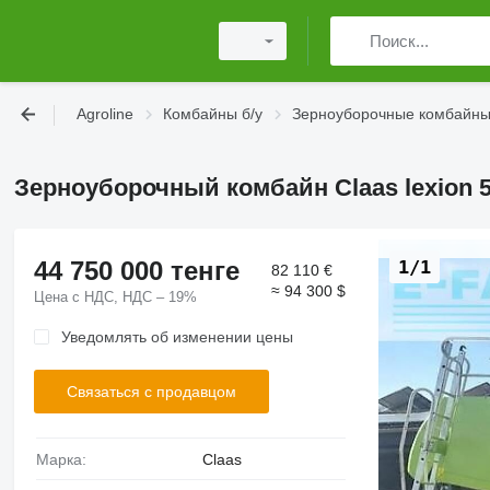
Agroline
Комбайны б/у
Зерноуборочные комбайны
Зерноуборочный комбайн Claas lexion 57
44 750 000 тенге
1/1
82 110 €
≈ 94 300 $
Цена с НДС, НДС – 19%
Уведомлять об изменении цены
Связаться с продавцом
Марка:
Claas