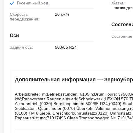
Гусеничный ход
Жатка:
жатка дл
Скорость
20 км/ч
передвижения:
Состоян
Оси
Состояние
Задняя ось:
500/85 R24
Дополнительная информация — Зерноуборочн
Arbeitsbreite: ​​​​​​​​​‌‌​​​​‌​​​​​​​​​‌‌‌​‌​‌​​​​​​​​​‌‌‌​‌​​​​​​​​​​​‌‌​‌‌‌‌​​​​​​​​​‌‌​‌‌​​​​​​​​​​​‌‌​‌​​‌​​​​​​​​​‌‌
kW;Rapsvorsatz;Raupenlaufwerk;Schneidwerk;;LEXION 570 TE
Allradantrieb;(0030) Bereifung hinten 500/85-R24;(0040) Sta
Siebkasten, Quantimeter;(0070) Überkehr-Volumenmessung;(00
(0100) TM 6 Siebe, Dreschkorbumrüstsatz;(0120) Umrüstsatz 
Rapsausrüstung;71917496 Claas Transportwagen Nr: 719174