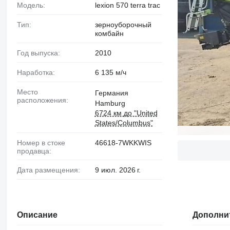
Модель:
lexion 570 terra trac
Тип:
зерноуборочный
комбайн
Год выпуска:
2010
Наработка:
6 135 м/ч
Место
Германия
расположения:
Hamburg
6724 км до "United
States/Columbus"
Номер в стоке
46618-7WKKWIS
продавца:
Дата размещения:
9 июл. 2026 г.
Описание
Дополни