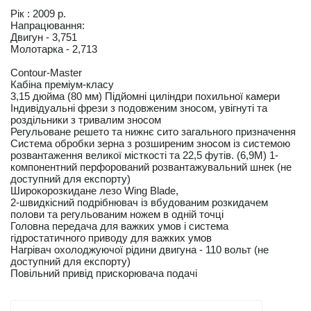
Рік : 2009 р.
Напрацювання:
Двигун - 3,751
Молотарка - 2,713
Contour-Master
Кабіна преміум-класу
3,15 дюйма (80 мм) Підйомні циліндри похильної камери
Індивідуальні фрези з подовженим зносом, увігнуті та
роздільники з тривалим зносом
Регульоване решето та нижнє сито загального призначення
Система обробки зерна з розширеним зносом із системою
розвантаження великої місткості та 22,5 футів. (6,9M) 1-
компонентний перфорований розвантажувальний шнек (не
доступний для експорту)
Широкорозкидане лезо Wing Blade,
2-швидкісний подрібнювач із вбудованим розкидачем
полови та регульованим ножем в одній точці
Головна передача для важких умов і система
гідростатичного приводу для важких умов
Нагрівач охолоджуючої рідини двигуна - 110 вольт (не
доступний для експорту)
Повільний привід прискорювача подачі