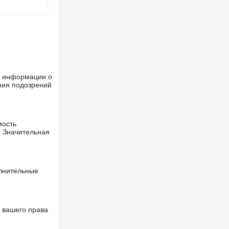
ше информации о
ния подозрений
мость
. Значительная
олнительные
 вашего права