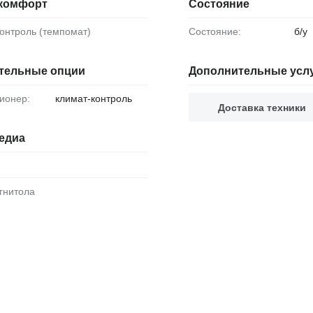
 комфорт
Состояние
-контроль (темпомат)
Состояние:
б/у
тельные опции
Дополнительные усл
ционер:
климат-контроль
Доставка техники
едиа
агнитола