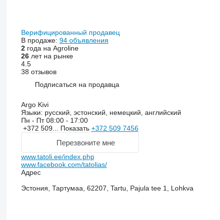
Верифицированный продавец
В продаже:
94 объявления
2
года на Agroline
26
лет на рынке
4.5
38 отзывов
Подписаться на продавца
Argo Kivi
Языки:
русский, эстонский, немецкий, английский
Пн - Пт
08:00 - 17:00
+372 509...
Показать
+372 509 7456
Перезвоните мне
www.tatoli.ee/index.php
www.facebook.com/tatolias/
Адрес
Эстония, Тартумаа, 62207, Tartu, Pajula tee 1, Lohkva