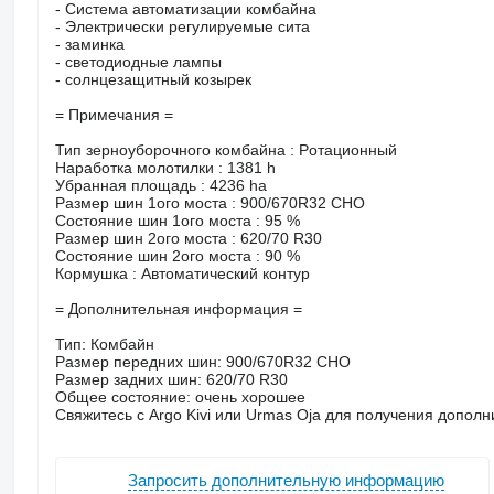
- Система автоматизации комбайна
- Электрически регулируемые сита
- заминка
- светодиодные лампы
- солнцезащитный козырек
= Примечания =
Тип зерноуборочного комбайна : Pотационный
Наработка молотилки : 1381 h
Убранная площадь : 4236 ha
Размер шин 1ого моста : 900/670R32 CHO
Состояние шин 1ого моста : 95 %
Размер шин 2ого моста : 620/70 R30
Состояние шин 2ого моста : 90 %
Кормушка : Автоматический контур
= Дополнительная информация =
Тип: Комбайн
Размер передних шин: 900/670R32 CHO
Размер задних шин: 620/70 R30
Общее состояние: очень хорошее
Свяжитесь с Argo Kivi или Urmas Oja для получения допо
Запросить дополнительную информацию