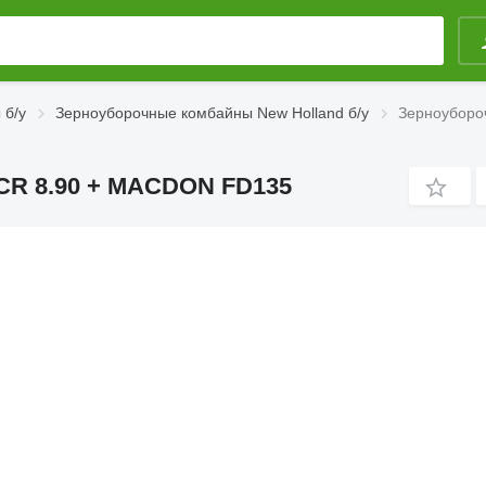
 б/у
Зерноуборочные комбайны New Holland б/у
Зерноуборо
CR 8.90 + MACDON FD135