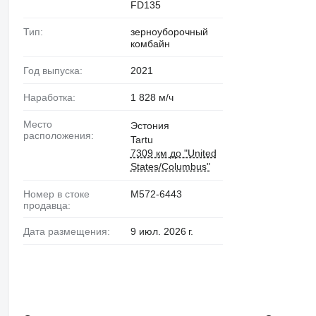
FD135
Тип:
зерноуборочный
комбайн
Год выпуска:
2021
Наработка:
1 828 м/ч
Место
Эстония
расположения:
Tartu
7309 км до "United
States/Columbus"
Номер в стоке
M572-6443
продавца:
Дата размещения:
9 июл. 2026 г.