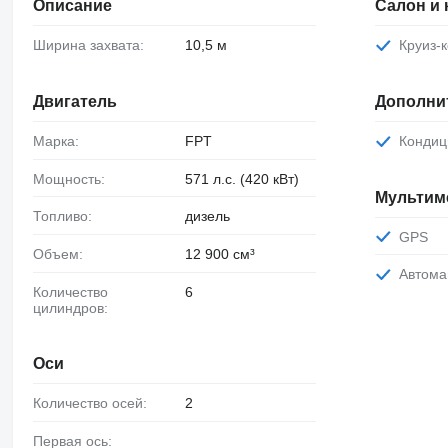
Описание
Салон и
Ширина захвата:
10,5 м
Круиз
Двигатель
Дополни
Марка:
FPT
Конди
Мощность:
571 л.с. (420 кВт)
Мультим
Топливо:
дизель
GPS
Объем:
12 900 см³
Автом
Количество
6
цилиндров:
Оси
Количество осей:
2
Первая ось: