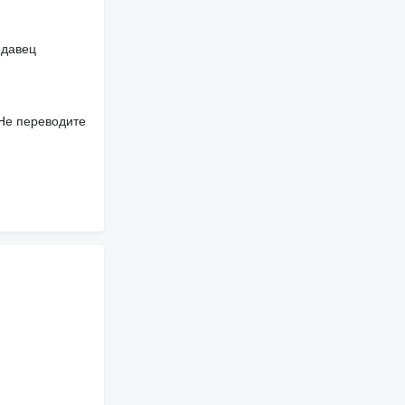
одавец
 Не переводите