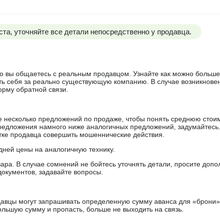
та, уточняйте все детали непосредственно у продавца.
 что вы общаетесь с реальным продавцом. Узнайте как можно боль
ять себя за реально существующую компанию. В случае возникнове
орму обратной связи.
е несколько предложений по продаже, чтобы понять среднюю стои
редложения намного ниже аналогичных предложений, задумайтесь
ытке продавца совершить мошеннические действия.
дней цены на аналогичную технику.
ара. В случае сомнений не бойтесь уточнять детали, просите доп
документов, задавайте вопросы.
авцы могут запрашивать определенную сумму аванса для «брони»
ольшую сумму и пропасть, больше не выходить на связь.