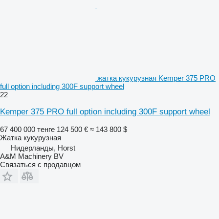
жатка кукурузная Kemper 375 PRO
full option including 300F support wheel
22
Kemper 375 PRO full option including 300F support wheel
67 400 000 тенге
124 500 €
≈ 143 800 $
Жатка кукурузная
Нидерланды, Horst
A&M Machinery BV
Связаться с продавцом