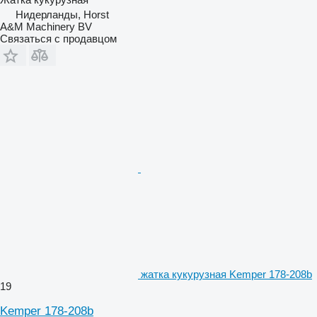
Нидерланды, Horst
A&M Machinery BV
Связаться с продавцом
жатка кукурузная Kemper 178-208b
19
Kemper 178-208b