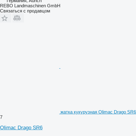
Германия, Aurich
REBO Landmaschinen GmbH
Связаться с продавцом
жатка кукурузная Olimac Drago SR6
7
Olimac Drago SR6