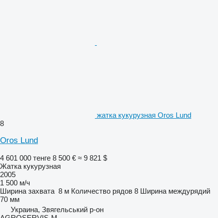
жатка кукурузная Oros Lund
8
Oros Lund
4 601 000 тенге
8 500 €
≈ 9 821 $
Жатка кукурузная
2005
1 500 м/ч
Ширина захвата
8 м
Количество рядов
8
Ширина междурядий
70 мм
Украина, Звягельський р-он
AGROSERVIS-M