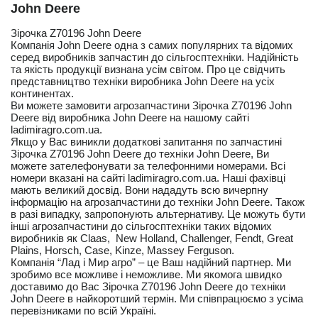
John Deere
Зірочка Z70196 John Deere
Компанія John Deere одна з самих популярних та відомих
серед виробників запчастин до сільгосптехніки. Надійність
та якість продукції визнана усім світом. Про це свідчить
представництво техніки виробника John Deere на усіх
континентах.
Ви можете замовити агрозапчастини Зірочка Z70196 John
Deere від виробника John Deere на нашому сайті
ladimiragro.com.ua.
Якщо у Вас виникли додаткові запитання по запчастині
Зірочка Z70196 John Deere до техніки John Deere, Ви
можете зателефонувати за телефонними номерами. Всі
номери вказані на сайті ladimiragro.com.ua. Наші фахівці
мають великий досвід. Вони нададуть всю вичерпну
інформацію на агрозапчастини до техніки John Deere. Також
в разі випадку, запропонують альтернативу. Це можуть бути
інші агрозапчастини до сільгосптехніки таких відомих
виробників як Claas, New Holland, Challenger, Fendt, Great
Plains, Horsch, Case, Kinze, Massey Ferguson.
Компанія “Лад і Мир агро” – це Ваш надійний партнер. Ми
зробимо все можливе і неможливе. Ми якомога швидко
доставимо до Вас Зірочка Z70196 John Deere до техніки
John Deere в найкоротший термін. Ми співпрацюємо з усіма
перевізниками по всій Україні.