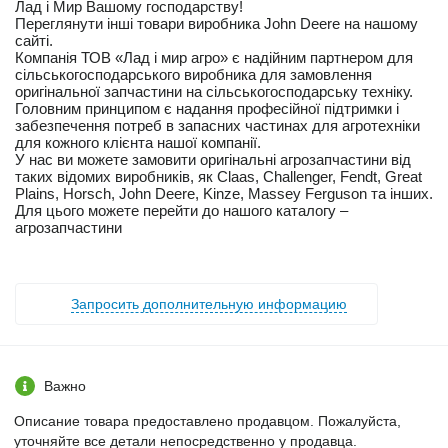
Лад і Мир Вашому господарству!
Переглянути інші товари виробника John Deere на нашому
сайті.
Компанія ТОВ «Лад і мир агро» є надійним партнером для
сільськогосподарського виробника для замовлення
оригінальної запчастини на сільськогосподарську техніку.
Головним принципом є надання професійної підтримки і
забезпечення потреб в запасних частинах для агротехніки
для кожного клієнта нашої компанії.
У нас ви можете замовити оригінальні агрозапчастини від
таких відомих виробників, як Claas, Challenger, Fendt, Great
Plains, Horsch, John Deere, Kinze, Massey Ferguson та інших.
Для цього можете перейти до нашого каталогу –
агрозапчастини
Запросить дополнительную информацию
Важно
Описание товара предоставлено продавцом. Пожалуйста,
уточняйте все детали непосредственно у продавца.