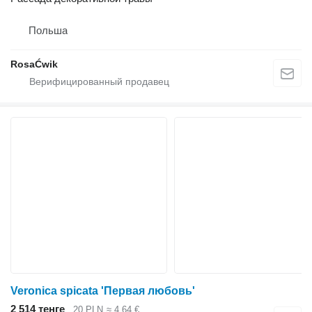
Польша
RosaĆwik
Veronica spicata 'Первая любовь'
2 514 тенге
20 PLN
≈ 4,64 €