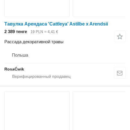
Тавулка Арендаса 'Cattleya' Astilbe x Arendsii
2 389 тенге
19 PLN
≈ 4,41 €
Рассада декоративной травы
Польша
RosaĆwik