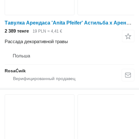
Тавулка Арендаса 'Anita Pfeifer' Астильба х Арендсии
2 389 тенге
19 PLN
≈ 4,41 €
Рассада декоративной травы
Польша
RosaĆwik