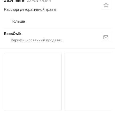
2 514 тенге
20 PLN
≈ 4,64 €
Рассада декоративной травы
Польша
RosaĆwik