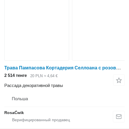
Трава Пампасова Кортадерия Селлоана с розовым пером
2 514 тенге
20 PLN
≈ 4,64 €
Рассада декоративной травы
Польша
RosaĆwik