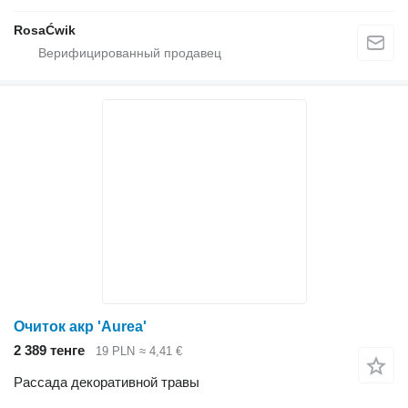
RosaĆwik
Очиток акр 'Aurea'
2 389 тенге
19 PLN
≈ 4,41 €
Рассада декоративной травы