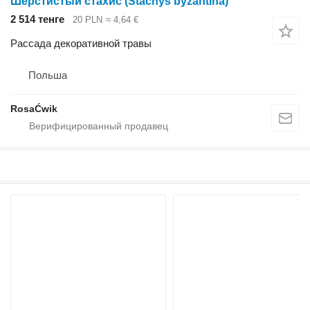
Шерстистый стахис (Stachys byzantina)
2 514 тенге
20 PLN
≈ 4,64 €
Рассада декоративной травы
Польша
RosaĆwik