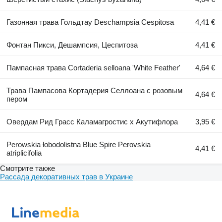
Газонная трава Гольдтау Deschampsia Cespitosa
4,41 €
Фонтан Пикси, Дешампсия, Цеспитоза
4,41 €
Пампасная трава Cortaderia selloana 'White Feather'
4,64 €
Трава Пампасова Кортадерия Селлоана с розовым
4,64 €
пером
Овердам Рид Грасс Каламагростис x Акутифлора
3,95 €
Perowskia łobodolistna Blue Spire Perovskia
4,41 €
atriplicifolia
Смотрите также
Рассада декоративных трав в Украине