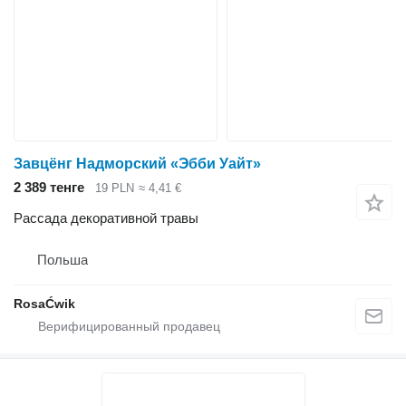
Завцёнг Надморский «Эбби Уайт»
2 389 тенге
19 PLN
≈ 4,41 €
Рассада декоративной травы
Польша
RosaĆwik