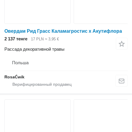
Овердам Рид Грасс Каламагростис x Акутифлора
2 137 тенге
17 PLN
≈ 3,95 €
Рассада декоративной травы
Польша
RosaĆwik