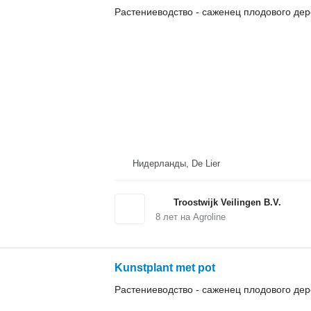
Растениеводство - саженец плодового де
Нидерланды, De Lier
Troostwijk Veilingen B.V.
8
лет на Agroline
Kunstplant met pot
Растениеводство - саженец плодового де