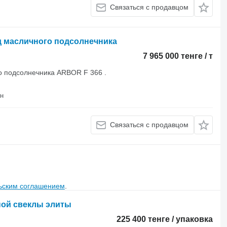
Связаться с продавцом
д масличного подсолнечника
7 965 000 тенге / т
о подсолнечника ARBOR F 366 .
на район
Связаться с продавцом
ьским соглашением
.
ной свеклы элиты
225 400 тенге / упаковка