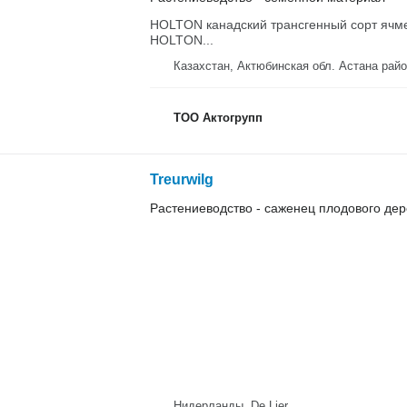
HOLTON канадский трансгенный сорт ячме
HOLTON...
Казахстан, Актюбинская обл. Аста
ТОО Актогрупп
Treurwilg
Растениеводство - саженец плодового де
Нидерланды, De Lier