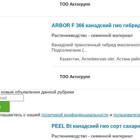
ТОО Актогрупп
ARBOR F 366 канадский гмо гибри
Растениеводство - семенной материал
Канадский трансгенный гибрид масличног
Подсолнечник (...
Казахстан, Актюбинская обл. Аста
ТОО Актогрупп
 новые объявления данной рубрики
я
глашаетесь с нашей
политикой конфиденциальности
и
пользовател
PEEL Bt канадский гмо сорт сахар
Растениеводство - семенной материал