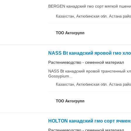
BERGEN канадский гмо сорт мягкой пшениц
Казахстан, Актюбинская обл. Аста
ТОО Актогрупп
NASS Bt канадский яровой гмо хло
Растениеводство - семенной материал
NASS Bt канадский яровой трансгенный хл
Gossypium...
Казахстан, Актюбинская обл. Аста
ТОО Актогрупп
HOLTON канадский гмо сорт ячмен
Растениеводство - семенной материал