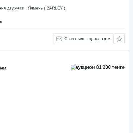
ня двуручки . Ячмень ( BARLEY )
на район
Связаться с продавцом
81 200 тенге
рева