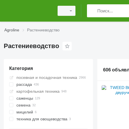
Agroline
Растениеводство
Растениеводство
Категория
606 объяв
посевная и посадочная техника
рассада
картофельная техника
рассада цветов
саженцы
рассада декоративных трав
семена
другая рассада
саженцы декоративных
кустарников
мицелий
семенные материалы
саженцы плодовых кустарников
техника для овощеводства
семена цветов
саженцы плодовых деревьев
семена полевых культур
сортировочные машины