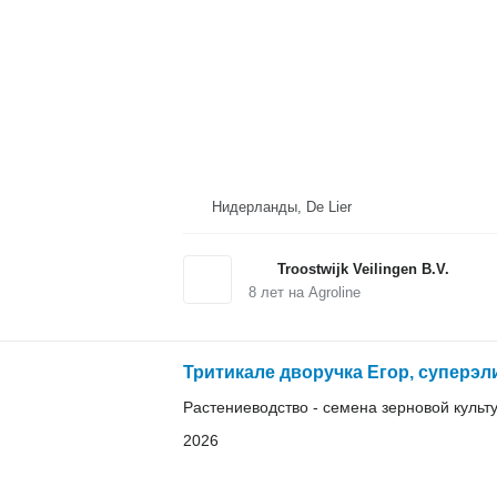
Нидерланды, De Lier
Troostwijk Veilingen B.V.
8
лет на Agroline
Тритикале дворучка Егор, суперэл
Растениеводство - семена зерновой культ
2026