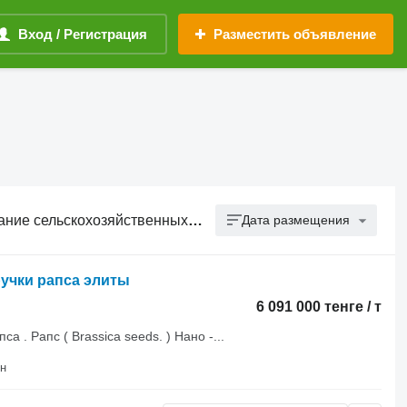
Вход / Регистрация
Разместить объявление
сельскохозяйственных культур
Дата размещения
ручки рапса элиты
6 091 000 тенге / т
 . Рапс ( Brassica seeds. ) Нано -...
на район