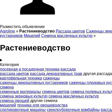
Разместить объявление
Agroline
»
Растениеводство
Рассада цветов
Саженцы деко
кустарников
Мицелий
Семена масличных культур
»
Растениеводство
Категория
посевная и посадочная техника
рассада
рассада цветов
рассада декоративных трав
другая рассада
картофельная техника
саженцы
саженцы декоративных кустарников
саженцы плодовых кус
семена
семенные материалы
семена цветов
семена полевых куль
семена зерновых культур
семена масличных культур
семена овощей
другие семена
мицелий
техника для овощеводства
сортировочные машины
свеклоуборочные комбайны
расс