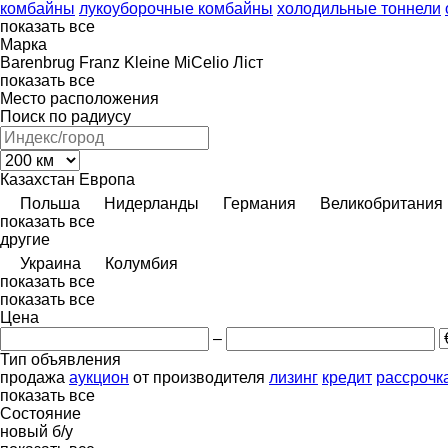
комбайны
лукоуборочные комбайны
холодильные тоннели
показать все
Марка
Barenbrug
Franz Kleine
MiCelio
Ліст
показать все
Место расположения
Поиск по радиусу
Казахстан
Европа
Польша
Нидерланды
Германия
Великобритания
показать все
другие
Украина
Колумбия
показать все
показать все
Цена
–
Тип объявления
продажа
аукцион
от производителя
лизинг
кредит
рассрочк
показать все
Состояние
новый
б/у