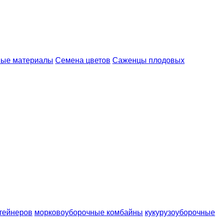
ые материалы
Семена цветов
Саженцы плодовых
тейнеров
морковоуборочные комбайны
кукурузоуборочные