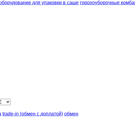
оборудование для упаковки в саше
горохоуборочные комб
а
trade-in (обмен с доплатой)
обмен